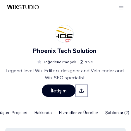
Phoenix Tech Solution
2
Değerlendirme yok
Proje
Legend level Wix-Editorx designer and Velo coder and
Wix SEO specialist
İletişim
şteri Projeleri
Hakkında
Hizmetler ve Ücretler
Şablonlar (2)