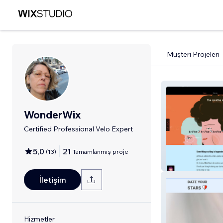
Müşteri Projeleri
WonderWix
Certified Professional Velo Expert
5,0
21
(
13
)
Tamamlanmış proje
ArtFlow
İletişim
Hizmetler