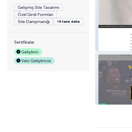
Gelişmiş Site Tasarımı
Özel Girdi Formları
Site Danışmanığı
+6 tane daha
Sertifikalar
DATE YOUR ST
Geliştirici
Velo Geliştiricisi
WestEndMusical