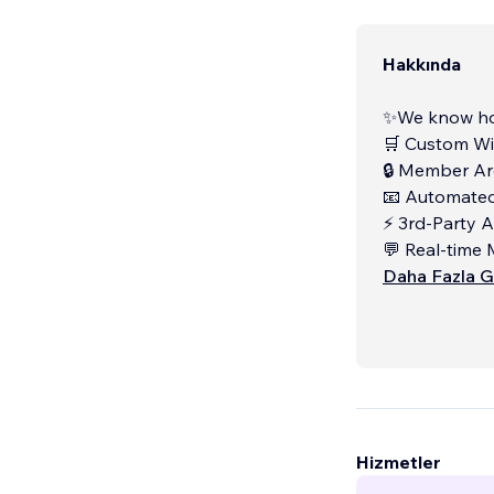
Hakkında
✨We know ho
🛒 Custom Wi
🔒 Member Ar
📧 Automated
⚡ 3rd-Party A
💬 Real-time 
Daha Fazla G
Hizmetler