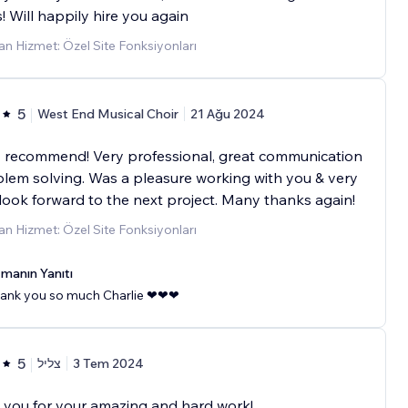
s! Will happily hire you again
n Hizmet: Özel Site Fonksiyonları
5
West End Musical Choir
21 Ağu 2024
y recommend! Very professional, great communication
lem solving. Was a pleasure working with you & very
ook forward to the next project. Many thanks again!
n Hizmet: Özel Site Fonksiyonları
manın Yanıtı
ank you so much Charlie ❤❤❤
5
צליל
3 Tem 2024
 you for your amazing and hard work!