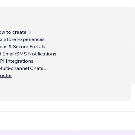
w to create:✨
x Store Experiences
eas & Secure Portals
 Email/SMS Notifications
PI Integrations
Multi-channel Chats
...
öster