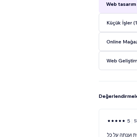
Web tasarım 
Küçük İşler (1
Online Mağaz
Web Geliştir
Değerlendirmel
5
S
ת וענתה על כל