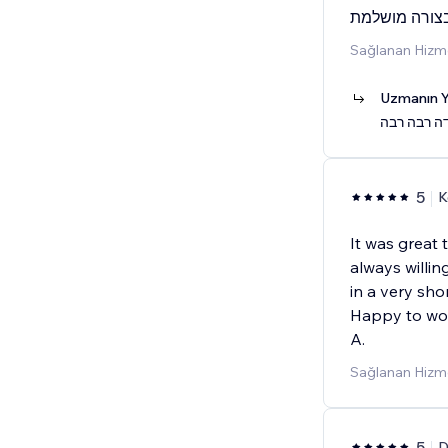
צורה מושלמת
Sağlanan Hizme
Uzmanın Y
5
K
It was great 
always willing
in a very shor
Happy to wor
A.
Sağlanan Hizmet
5
D