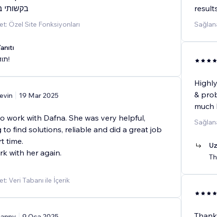
בקשותי ב
result
t: Özel Site Fonksiyonları
Sağlana
anıtı
תודה רבה רבה!
Highl
& prob
evin
19 Mar 2025
much l
to work with Dafna. She was very helpful,
Sağlana
 to find solutions, reliable and did a great job
t time.
Uz
k with her again.
Th
: Veri Tabanı ile İçerik
Thank
anny
9 Oca 2025