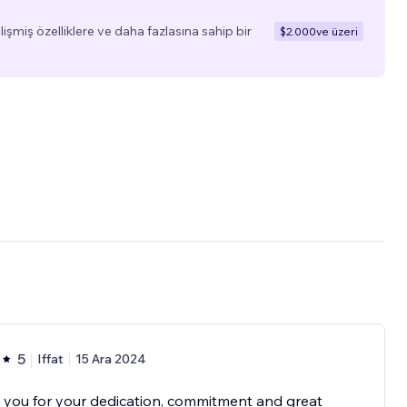
elişmiş özelliklere ve daha fazlasına sahip bir
$2.000
ve üzeri
5
Iffat
15 Ara 2024
you for your dedication, commitment and great