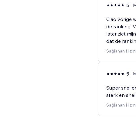
5
M
Ciao vorige w
de ranking. 
later ziet mij
dat de ranki
Sağlanan Hizme
5
M
Super snel en
sterk en snel
Sağlanan Hizme