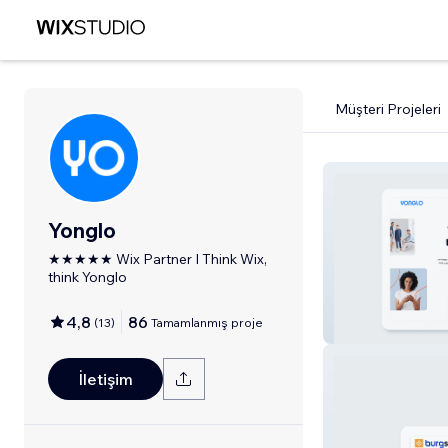
Müşteri Projeleri
Yonglo
★★★★★ Wix Partner I Think Wix,
think Yonglo
4,8
86
(
13
)
Tamamlanmış proje
Yonglo
İletişim