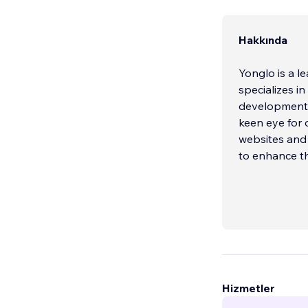
Hakkında
Yonglo is a l
specializes i
development 
keen eye for 
websites and
to enhance th
Hizmetler