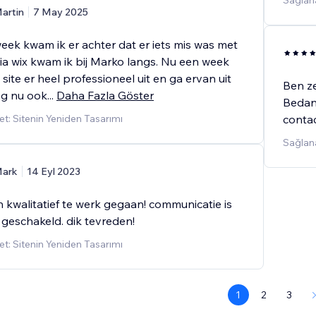
Sağlana
artin
7 May 2025
eek kwam ik er achter dat er iets mis was met
Via wix kwam ik bij Marko langs. Nu een week
n site er heel professioneel uit en ga ervan uit
Ben ze
ng nu ook
...
Daha Fazla Göster
Bedan
t: Sitenin Yeniden Tasarımı
conta
Sağlan
ark
14 Eyl 2023
 kwalitatief te werk gegaan! communicatie is
 geschakeld. dik tevreden!
t: Sitenin Yeniden Tasarımı
1
2
3