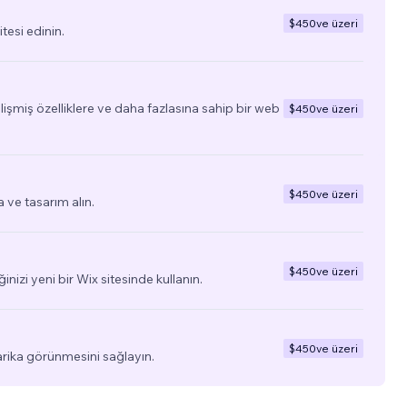
$450
ve üzeri
tesi edinin.
elişmiş özelliklere ve daha fazlasına sahip bir web
$450
ve üzeri
$450
ve üzeri
a ve tasarım alın.
$450
ve üzeri
ğinizi yeni bir Wix sitesinde kullanın.
$450
ve üzeri
arika görünmesini sağlayın.