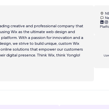
NB
Ne
eading creative and professional company that
Platf
n using Wix as the ultimate web design and
platform. With a passion for innovation and a
design, we strive to build unique, custom Wix
 online solutions that empower our customers
eir digital presence. Think Wix, think Yonglo!
Uzm