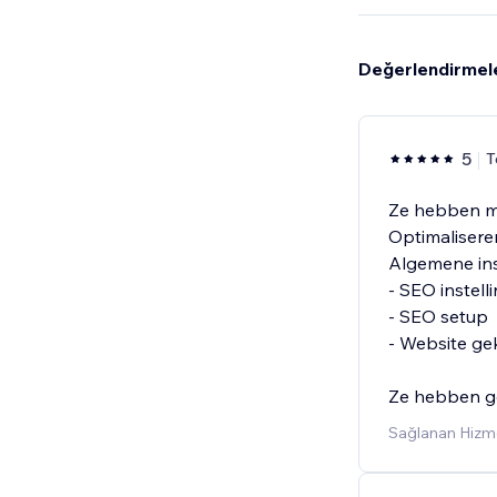
Değerlendirmel
5
T
Ze hebben mi
Optimalisere
Algemene ins
- SEO instell
- SEO setup
- Website g
Ze hebben go
Sağlanan Hizme