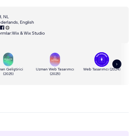
, NL
derlands, English
ormlar:
Wix & Wix Studio
an Geliştirici
Uzman Web Tasarımcı
Web Tasarımcı
(
2024
)
V
(
2025
)
(
2025
)