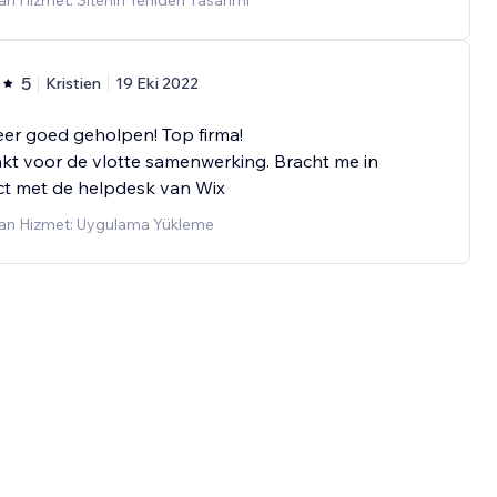
n Hizmet: Sitenin Yeniden Tasarımı
5
Kristien
19 Eki 2022
er goed geholpen! Top firma!
kt voor de vlotte samenwerking. Bracht me in
ct met de helpdesk van Wix
an Hizmet: Uygulama Yükleme