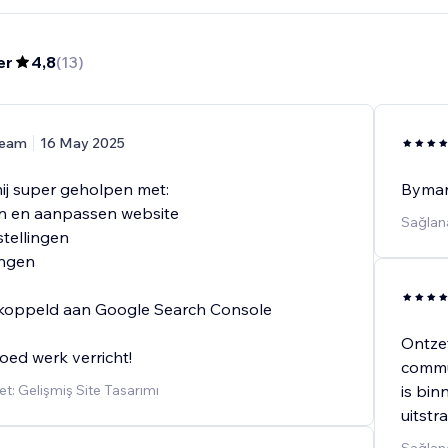
er
4,8
(
13
)
eam
16 May 2025
j super geholpen met:
Bymark
n en aanpassen website
Sağlana
tellingen
ingen
ekoppeld aan Google Search Console
Ontzet
ed werk verricht!
commun
t: Gelişmiş Site Tasarımı
is bin
uitstr