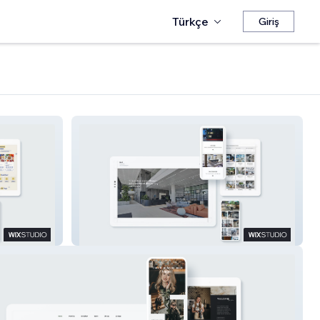
Türkçe
Giriş
M+R interior architecture