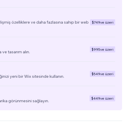
elişmiş özelliklere ve daha fazlasına sahip bir web
$749
ve üzeri
$995
ve üzeri
a ve tasarım alın.
$549
ve üzeri
ğinizi yeni bir Wix sitesinde kullanın.
$449
ve üzeri
arika görünmesini sağlayın.