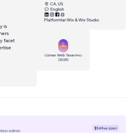
CA, US
English
Platformlar:
Wix & Wix Studio
y is
ners
y facet
ertise
Uzman Web Tasarımcı
(
2025
)
$549
ve üzeri
tesi edinin.