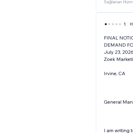
Sağlanan Hizm
1
H
FINAL NOTI
DEMAND FO
July 23, 202
Zoek Market
Irvine, CA
General Man
I am writing