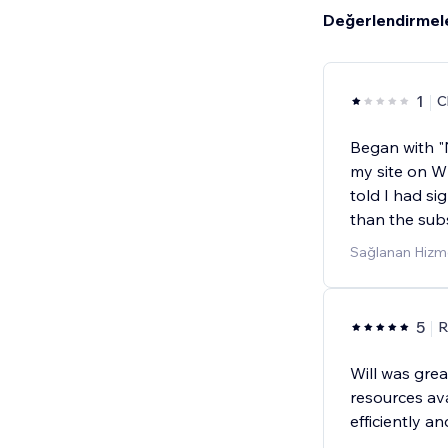
Değerlendirmel
1
C
Began with "N
my site on W
told I had si
than the sub
Sağlanan Hizme
5
R
Will was gre
resources av
efficiently an