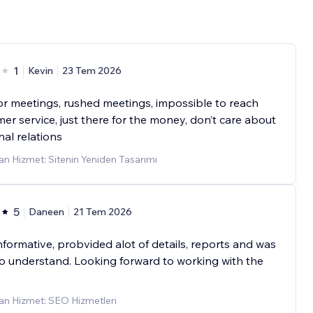
1
Kevin
23 Tem 2026
or meetings, rushed meetings, impossible to reach
er service, just there for the money, don’t care about
al relations
n Hizmet: Sitenin Yeniden Tasarımı
5
Daneen
21 Tem 2026
nformative, probvided alot of details, reports and was
o understand. Looking forward to working with the
an Hizmet: SEO Hizmetleri