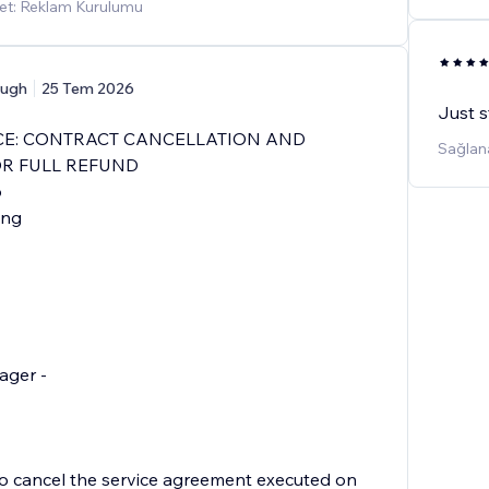
et: Reklam Kurulumu
ugh
25 Tem 2026
Just s
CE: CONTRACT CANCELLATION AND
Sağlana
R FULL REFUND
6
ing
ager -
 to cancel the service agreement executed on