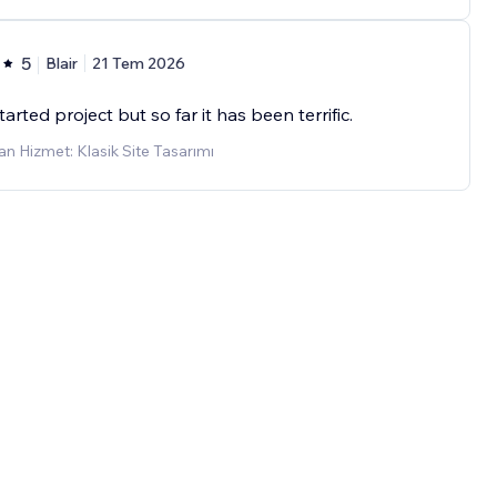
5
Blair
21 Tem 2026
tarted project but so far it has been terrific.
n Hizmet: Klasik Site Tasarımı