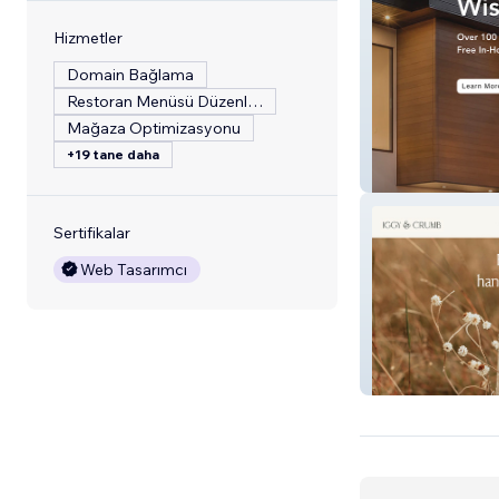
Hizmetler
Domain Bağlama
Restoran Menüsü Düzenleme
Mağaza Optimizasyonu
+19 tane daha
Siding Ninja
Sertifikalar
Web Tasarımcı
Iggy & Crumb