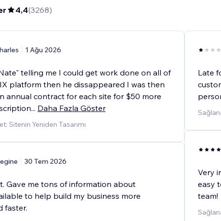
er
4,4
(
3268
)
harles
1 Ağu 2026
ate" telling me I could get work done on all of
Late f
IX platform then he dissappeared I was then
custom
gn annual contract for each site for $50 more
person
scription
...
Daha Fazla Göster
Sağlana
t: Sitenin Yeniden Tasarımı
egine
30 Tem 2026
Very i
at. Gave me tons of information about
easy t
ailable to help build my business more
team!
d faster.
Sağlan