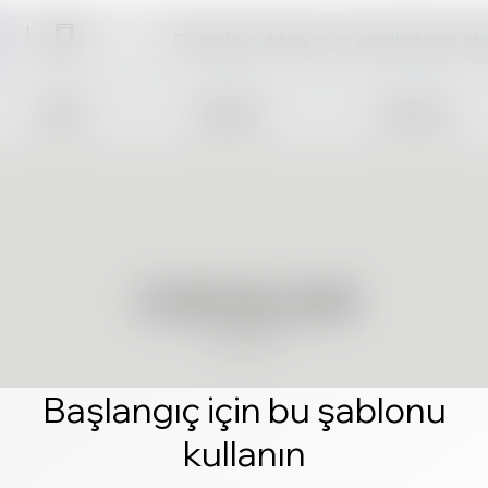
Düzenle'ye tıklayın ve kendi sitenizi ol
Başlangıç için bu şablonu
kullanın