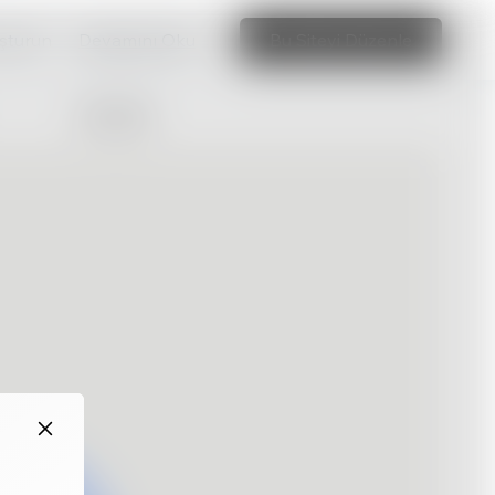
uşturun
Devamını Oku
Bu Siteyi Düzenle