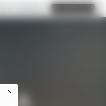
uşturun
Devamını Oku
Bu Siteyi Düzenle