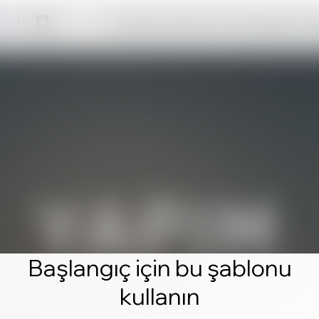
Düzenle'ye tıklayın ve kendi sitenizi ol
Başlangıç için bu şablonu
kullanın