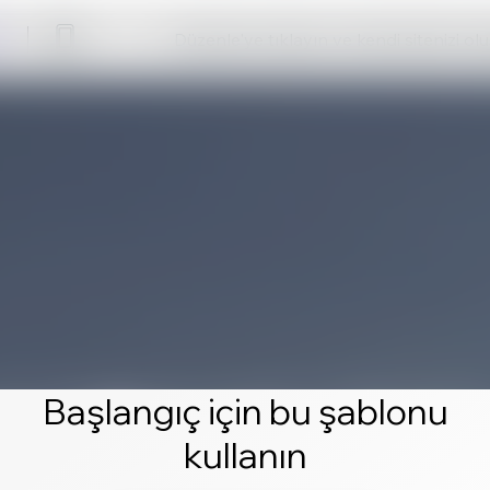
Düzenle'ye tıklayın ve kendi sitenizi ol
Başlangıç için bu şablonu
kullanın