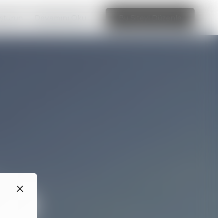
uşturun
Devamını Oku
Bu Siteyi Düzenle