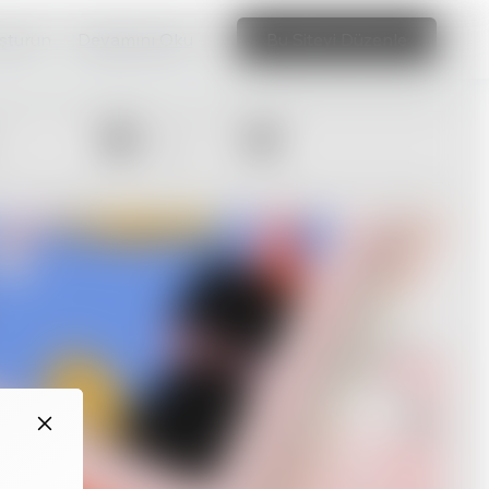
uşturun
Devamını Oku
Bu Siteyi Düzenle