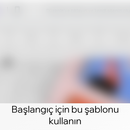
Düzenle'ye tıklayın ve kendi sitenizi ol
Başlangıç için bu şablonu
kullanın