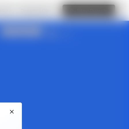
uşturun
Devamını Oku
Bu Siteyi Düzenle