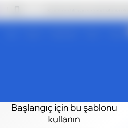
Düzenle'ye tıklayın ve kendi sitenizi ol
Başlangıç için bu şablonu
kullanın