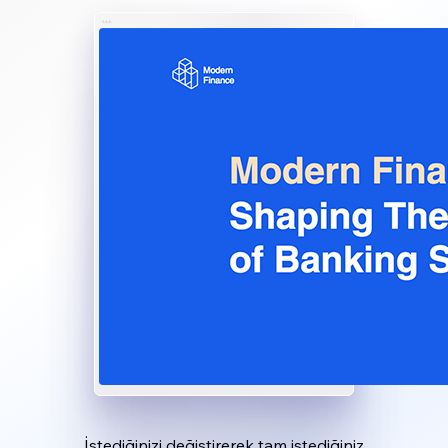
İstediğinizi değiştirerek tam istediğiniz