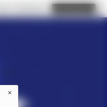
uşturun
Devamını Oku
Bu Siteyi Düzenle