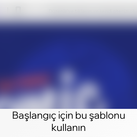
Düzenle'ye tıklayın ve kendi sitenizi ol
Başlangıç için bu şablonu
kullanın