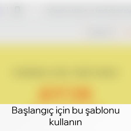
Düzenle'ye tıklayın ve kendi sitenizi ol
Başlangıç için bu şablonu
kullanın