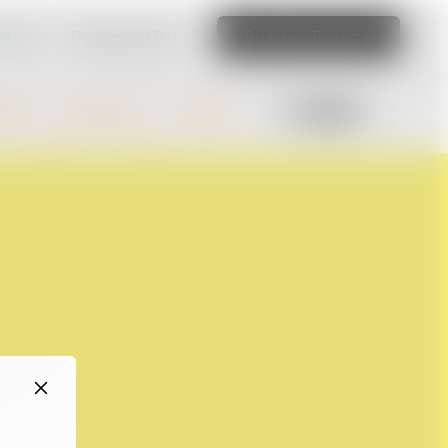
uşturun
Devamını Oku
Bu Siteyi Düzenle