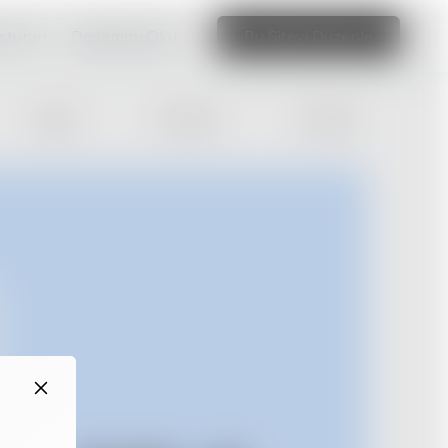
uşturun
Devamını Oku
Bu Siteyi Düzenle