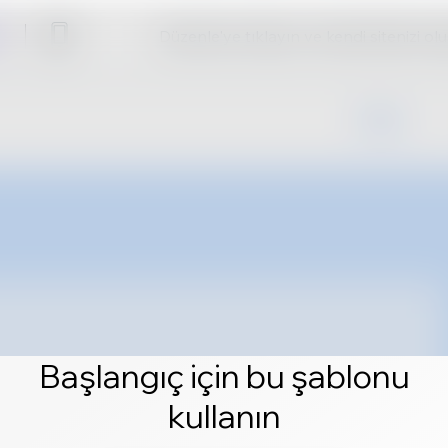
Düzenle'ye tıklayın ve kendi sitenizi ol
Başlangıç için bu şablonu
kullanın