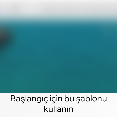
Düzenle'ye tıklayın ve kendi sitenizi ol
Başlangıç için bu şablonu
kullanın