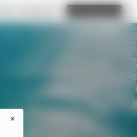
uşturun
Devamını Oku
Bu Siteyi Düzenle