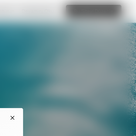
uşturun
Devamını Oku
Bu Siteyi Düzenle