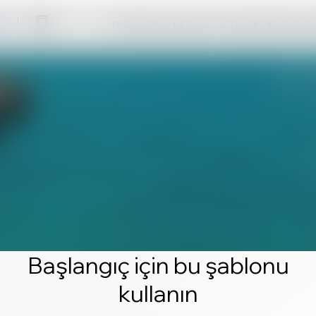
Düzenle'ye tıklayın ve kendi sitenizi ol
Başlangıç için bu şablonu
kullanın