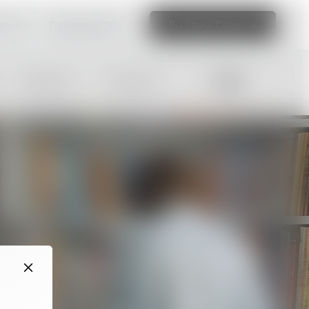
uşturun
Devamını Oku
Bu Siteyi Düzenle