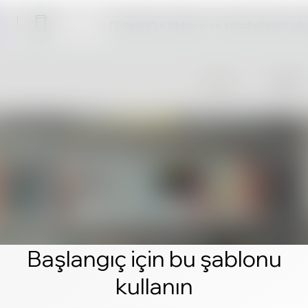
Düzenle'ye tıklayın ve kendi sitenizi ol
Başlangıç için bu şablonu
kullanın