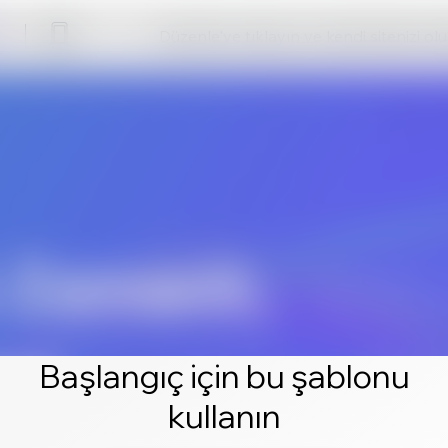
Düzenle'ye tıklayın ve kendi sitenizi ol
Başlangıç için bu şablonu
kullanın