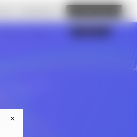
uşturun
Devamını Oku
Bu Siteyi Düzenle