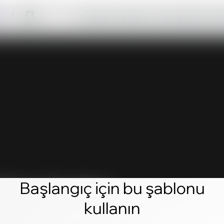
Düzenle'ye tıklayın ve kendi sitenizi ol
Başlangıç için bu şablonu
kullanın