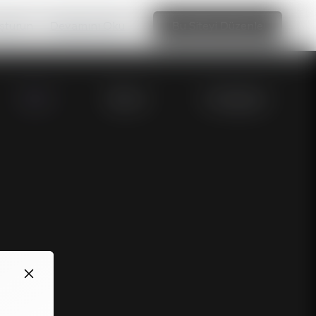
uşturun
Devamını Oku
Bu Siteyi Düzenle