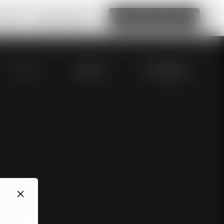
uşturun
Devamını Oku
Bu Siteyi Düzenle