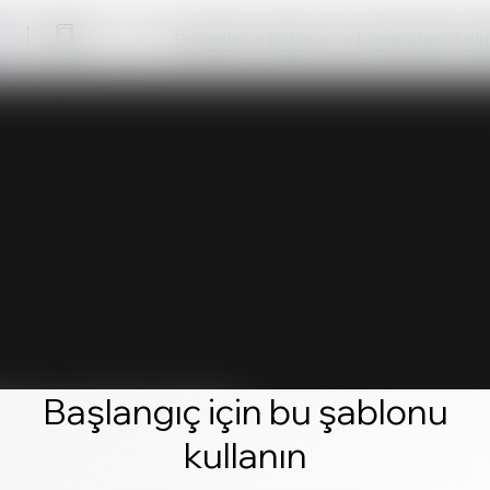
Düzenle'ye tıklayın ve kendi sitenizi ol
Başlangıç için bu şablonu
kullanın