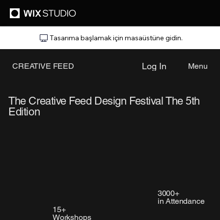
Tasarıma başlamak için masaüstüne gidin.