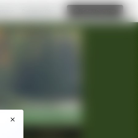
uşturun
Devamını Oku
Bu Siteyi Düzenle