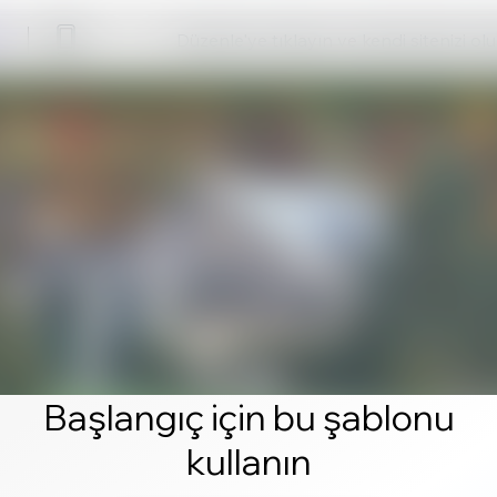
Düzenle'ye tıklayın ve kendi sitenizi ol
Başlangıç için bu şablonu
kullanın