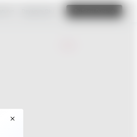
uşturun
Devamını Oku
Bu Siteyi Düzenle