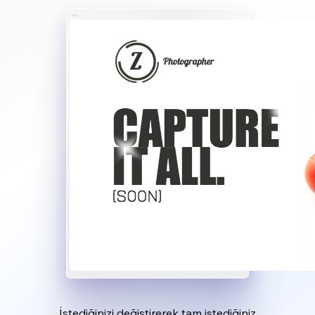
İstediğinizi değiştirerek tam istediğiniz