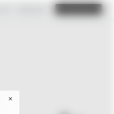
uşturun
Devamını Oku
Bu Siteyi Düzenle