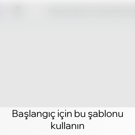
Düzenle'ye tıklayın ve kendi sitenizi ol
Başlangıç için bu şablonu
kullanın