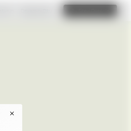
uşturun
Devamını Oku
Bu Siteyi Düzenle