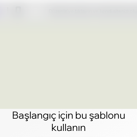
Düzenle'ye tıklayın ve kendi sitenizi ol
Başlangıç için bu şablonu
kullanın