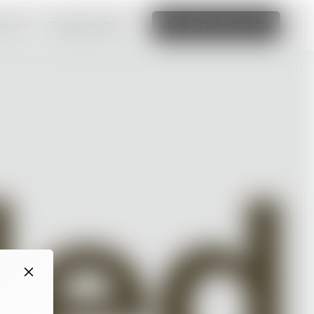
uşturun
Devamını Oku
Bu Siteyi Düzenle