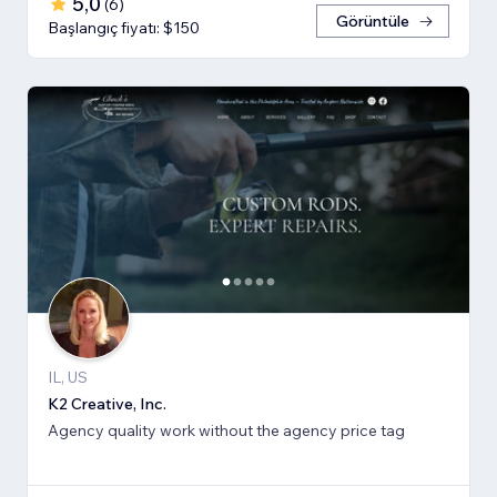
5,0
(
6
)
Görüntüle
Başlangıç fiyatı: $150
IL, US
K2 Creative, Inc.
Agency quality work without the agency price tag