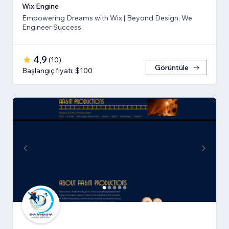
Wix Engine
Empowering Dreams with Wix | Beyond Design, We
Engineer Success.
4,9
(
10
)
Görüntüle
Başlangıç fiyatı: $100