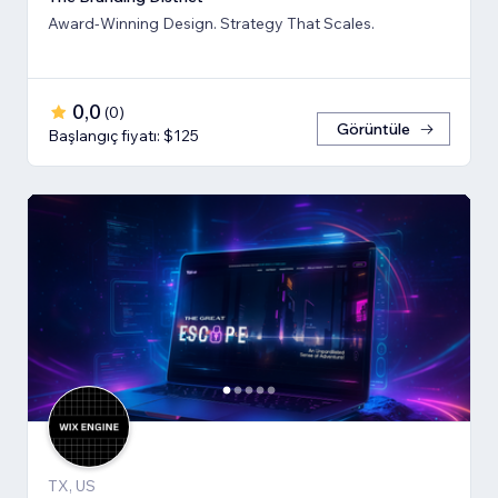
Award-Winning Design. Strategy That Scales.
0,0
(
0
)
Görüntüle
Başlangıç fiyatı: $125
TX, US