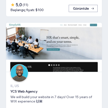
5,0
(
11
)
Görüntüle
Başlangıç fiyatı: $100
IL, US
YCS Web Agency
We will build your website in 7 days! Over 15 years of
WIX experience 🙌🏾