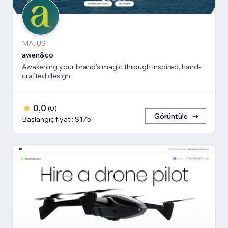
MA, US
awen&co
Awakening your brand’s magic through inspired, hand-
crafted design.
0,0
(
0
)
Görüntüle
Başlangıç fiyatı: $175