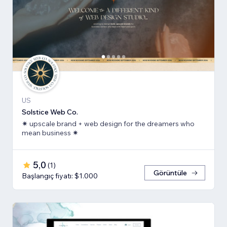
US
Solstice Web Co.
✷ upscale brand + web design for the dreamers who
mean business ✷
5,0
(
1
)
Görüntüle
Başlangıç fiyatı: $1.000