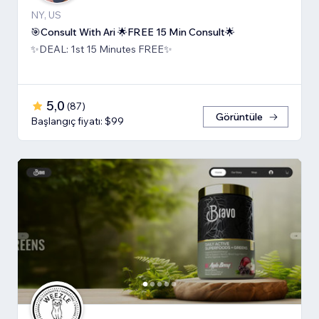
NY, US
🎯Consult With Ari 🌟FREE 15 Min Consult🌟
✨DEAL: 1st 15 Minutes FREE✨
5,0
(
87
)
Görüntüle
Başlangıç fiyatı: $99