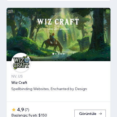
NV, US
Wiz Craft
Spellbinding Websites, Enchanted by Design
4,9
(
7
)
Görüntüle
Başlangıç fiyatı: $150