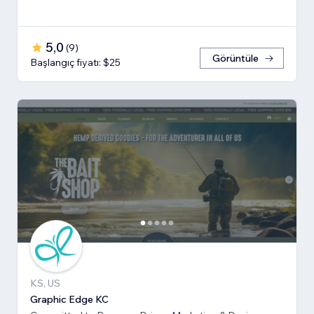
5,0
(
9
)
Görüntüle
Başlangıç fiyatı: $25
KS, US
Graphic Edge KC