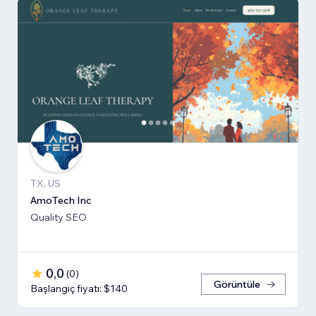
TX, US
AmoTech Inc
Quality SEO
0,0
(
0
)
Görüntüle
Başlangıç fiyatı: $140