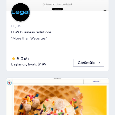
FL, US
LBW Business Solutions
"More than Websites"
5,0
(
6
)
Görüntüle
Başlangıç fiyatı: $199