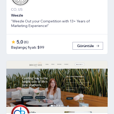
CO, US
Weezle
"Weezle Out your Competition with 13+ Years of
Marketing Experience!"
5,0
(
6
)
Görüntüle
Başlangıç fiyatı: $99