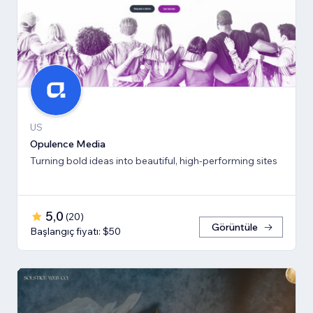
US
Opulence Media
Turning bold ideas into beautiful, high-performing sites
5,0
(
20
)
Görüntüle
Başlangıç fiyatı: $50