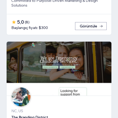
Committed to Purpose-Driven Marketing & Design
Solutions
5,0
(
8
)
Görüntüle
Başlangıç fiyatı: $300
NC, US
The Branding District