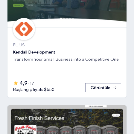
FL, US
Kendall Development
Transform Your Small Business into a Competitive One
4,9
(
17
)
Görüntüle
Başlangıç fiyatı: $650