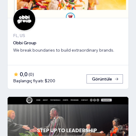
FL, US
Obbi Group
We break boundaries to build extraordinary brands.
0,0
(
0
)
Görüntüle
Başlangıç fiyatı: $200