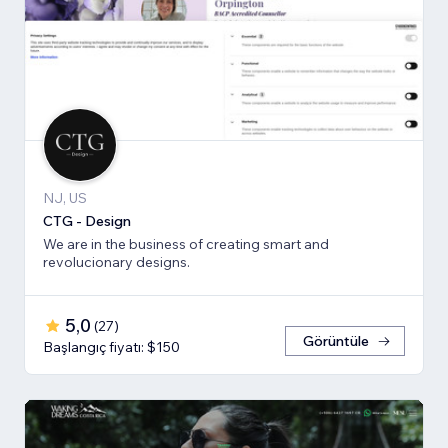
NJ, US
CTG - Design
We are in the business of creating smart and
revolucionary designs.
5,0
(
27
)
Görüntüle
Başlangıç fiyatı: $150