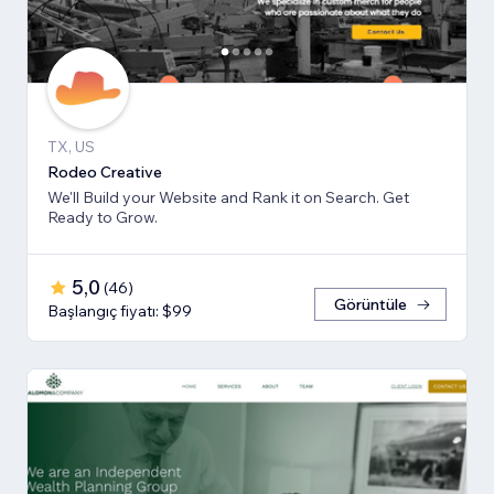
TX, US
Rodeo Creative
We'll Build your Website and Rank it on Search. Get
Ready to Grow.
5,0
(
46
)
Görüntüle
Başlangıç fiyatı: $99