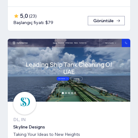
5,0
(
23
)
Görüntüle
Başlangıç fiyatı: $79
DL, IN
Skyline Designs
Taking Your Ideas to New Heights