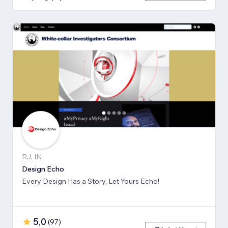
RJ, IN
Design Echo
Every Design Has a Story, Let Yours Echo!
5,0
(
97
)