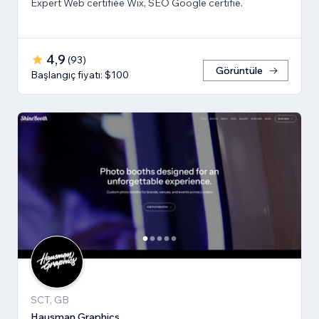
Expert Web certifiée Wix, SEO Google certifié.
4,9
(
93
)
Görüntüle
Başlangıç fiyatı: $100
SCT, GB
Hausman Graphics