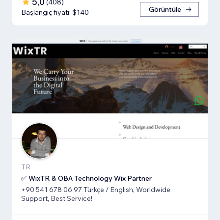
5,0
(
408
)
Görüntüle
Başlangıç fiyatı: $140
TR
✅ WixTR & OBA Technology Wix Partner
+90 541 678 06 97 Türkçe / English, Worldwide
Support, Best Service!