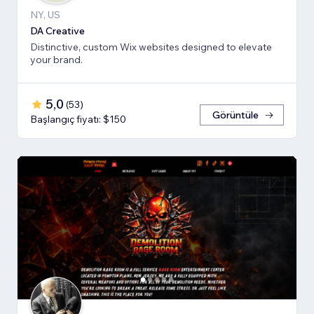
NY, US
DA Creative
Distinctive, custom Wix websites designed to elevate
your brand.
5,0
(
53
)
Görüntüle
Başlangıç fiyatı: $150