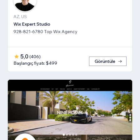
AZ, US
Wix Expert Studio
928-821-6780 Top Wix Agency
5,0
(
406
)
Görüntüle
Başlangıç fiyatı: $499