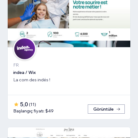
FR
indea / Wix
La com des indés !
5,0
(
11
)
Görüntüle
Başlangıç fiyatı: $49