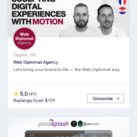
Zagreb, HR
Web Diplomat Agency
Let’s bring your brand to life — the Web Diplomat way.
5,0
(
41
)
Görüntüle
Başlangıç fiyatı: $129