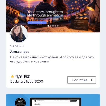
SAM, RU
Александра
Сайт - ваш бизнес инструмент. Я помогу вам сделать
его удобным и красивым
4,9
(
182
)
Görüntüle
Başlangıç fiyatı: $200