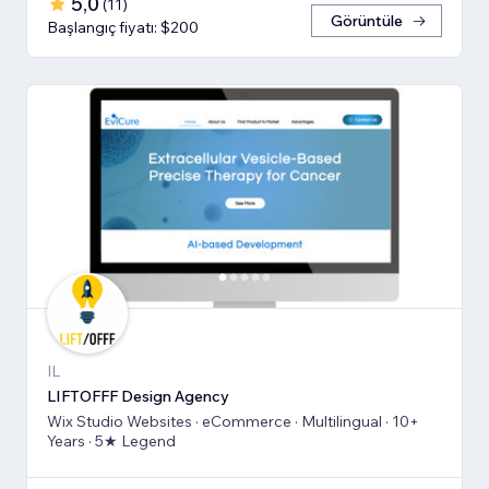
5,0
(
11
)
Görüntüle
Başlangıç fiyatı: $200
IL
LIFTOFFF Design Agency
Wix Studio Websites · eCommerce · Multilingual · 10+
Years · 5★ Legend