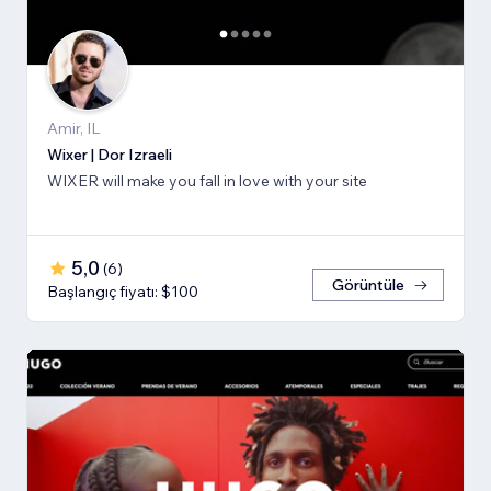
Amir, IL
Wixer | Dor Izraeli
WIXER will make you fall in love with your site
5,0
(
6
)
Görüntüle
Başlangıç fiyatı: $100