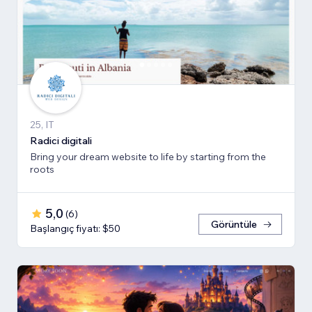
25, IT
Radici digitali
Bring your dream website to life by starting from the
roots
5,0
(
6
)
Görüntüle
Başlangıç fiyatı: $50