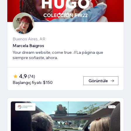
Buenos Aires, AR
Marcela Baigros
Your dream website, come true. //La página que
siempre soñaste, ahora.
4,9
(
74
)
Görüntüle
Başlangıç fiyatı: $150