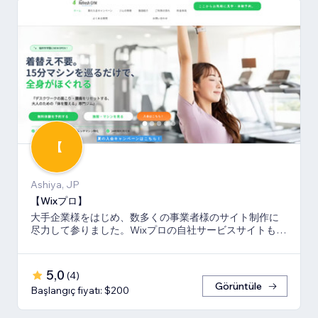
【
Ashiya, JP
【Wixプロ】
大手企業様をはじめ、数多くの事業者様のサイト制作に
尽力して参りました。Wixプロの自社サービスサイトも多
数キーワードでSEO1位を獲得。
5,0
(
4
)
Görüntüle
Başlangıç fiyatı: $200