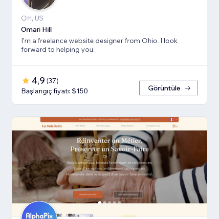
OH, US
Omari Hill
I'm a freelance website designer from Ohio. I look
forward to helping you.
4,9
(
37
)
Görüntüle
Başlangıç fiyatı: $150