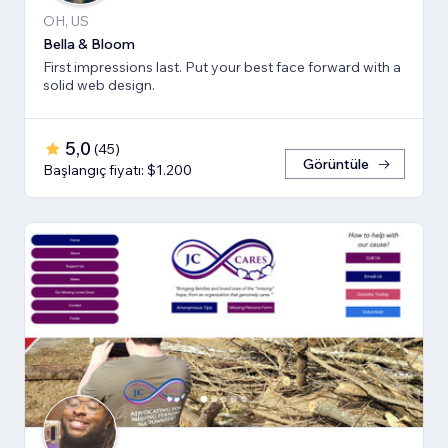
OH, US
Bella & Bloom
First impressions last. Put your best face forward with a
solid web design.
5,0
(
45
)
Görüntüle
Başlangıç fiyatı: $1.200