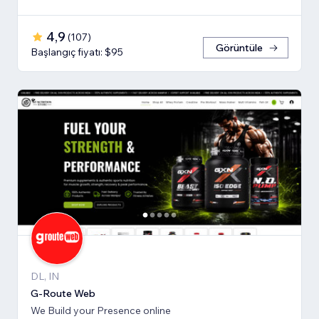
4,9
(
107
)
Görüntüle
Başlangıç fiyatı: $95
DL, IN
G-Route Web
We Build your Presence online