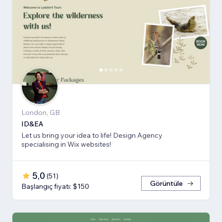
London, GB
ID&EA
Let us bring your idea to life! Design Agency
specialising in Wix websites!
5,0
(
51
)
Görüntüle
Başlangıç fiyatı: $150