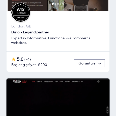
London, GB
Dislo - Legend partner
Expert in Informative, Functional & eCommerce
websites.
5,0
(
74
)
Görüntüle
Başlangıç fiyatı: $200