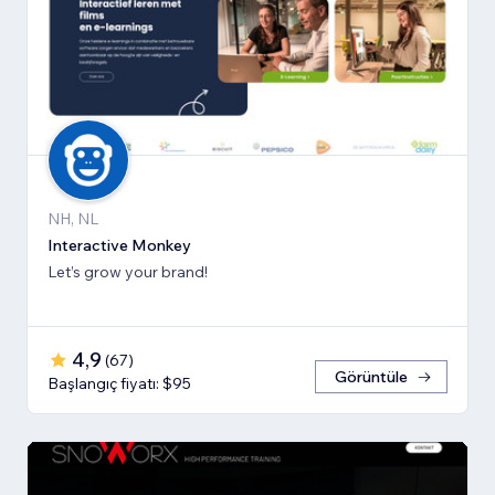
NH, NL
Interactive Monkey
Let’s grow your brand!
4,9
(
67
)
Görüntüle
Başlangıç fiyatı: $95