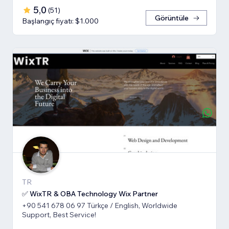
5,0
(
51
)
Görüntüle
Başlangıç fiyatı: $1.000
TR
✅ WixTR & OBA Technology Wix Partner
+90 541 678 06 97 Türkçe / English, Worldwide
Support, Best Service!