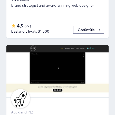
Brand strategist and award-winning web designer
4,9
(
97
)
Görüntüle
Başlangıç fiyatı: $1.500
Auckland, NZ