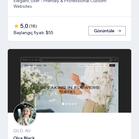
Elegant, User - Friendly & Professional Custom
Websites
5,0
(
18
)
Görüntüle
Başlangıç fiyatı: $55
QLD, AU
Olya Black