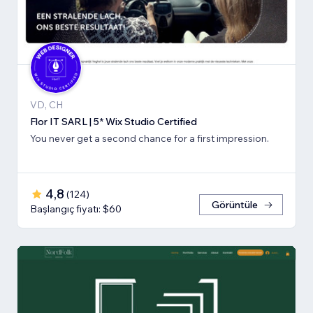
VD, CH
Flor IT SARL | 5* Wix Studio Certified
You never get a second chance for a first impression.
4,8
(
124
)
Görüntüle
Başlangıç fiyatı: $60