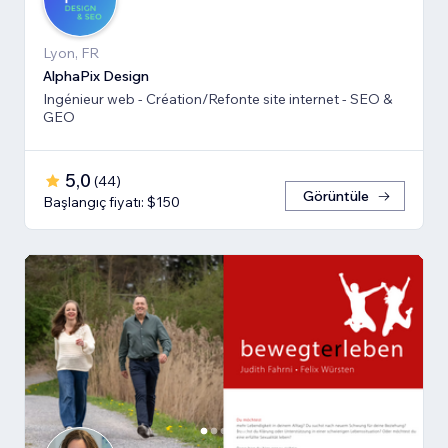
Lyon, FR
AlphaPix Design
Ingénieur web - Création/Refonte site internet - SEO &
GEO
5,0
(
44
)
Görüntüle
Başlangıç fiyatı: $150