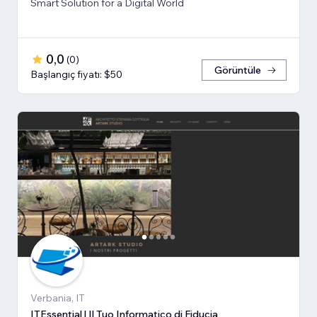
Smart Solution for a Digital World
0,0
(
0
)
Görüntüle
Başlangıç fiyatı: $50
Verbania, IT
ITEssential | Il Tuo Informatico di Fiducia