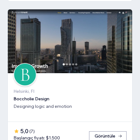
Helsinki, FI
Boccholie Design
Designing logic and emotion
5,0
(
7
)
Görüntüle
Başlangıç fiyatı: $1.500