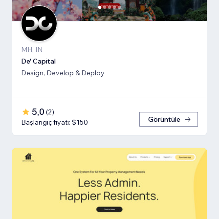
MH, IN
De' Capital
Design, Develop & Deploy
5,0
(
2
)
Görüntüle
Başlangıç fiyatı: $150