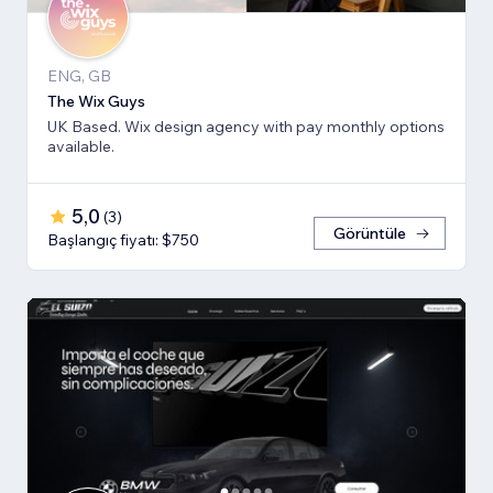
ENG, GB
The Wix Guys
UK Based. Wix design agency with pay monthly options
available.
5,0
(
3
)
Görüntüle
Başlangıç fiyatı: $750