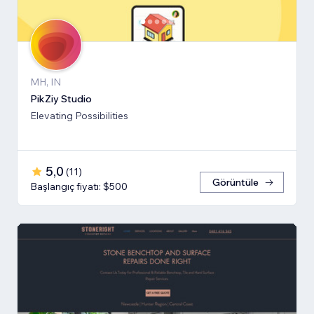
MH, IN
PikZiy Studio
Elevating Possibilities
5,0
(
11
)
Görüntüle
Başlangıç fiyatı: $500