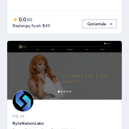
0,0
(
0
)
Görüntüle
Başlangıç fiyatı: $49
PB, IN
ByteNationLabs