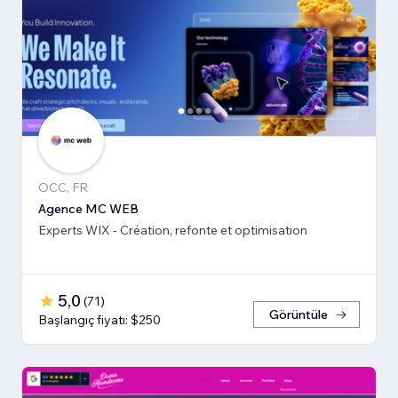
OCC, FR
Agence MC WEB
Experts WIX - Création, refonte et optimisation
5,0
(
71
)
Görüntüle
Başlangıç fiyatı: $250