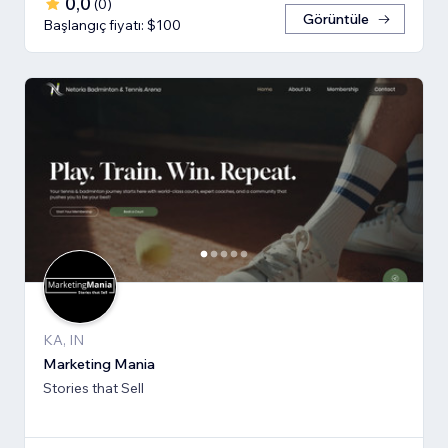
0,0
(
0
)
Görüntüle
Başlangıç fiyatı: $100
KA, IN
Marketing Mania
Stories that Sell