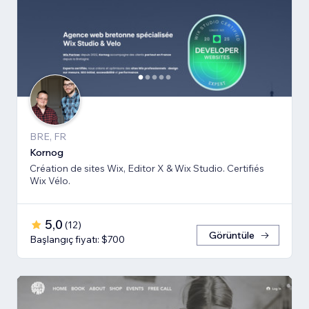
BRE, FR
Kornog
Création de sites Wix, Editor X & Wix Studio. Certifiés
Wix Vélo.
5,0
(
12
)
Görüntüle
Başlangıç fiyatı: $700