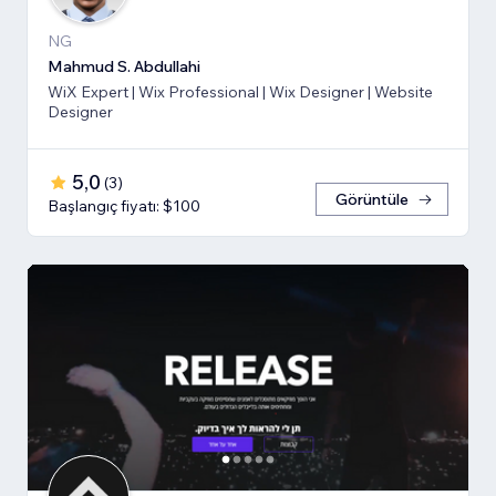
NG
Mahmud S. Abdullahi
WiX Expert | Wix Professional | Wix Designer | Website
Designer
5,0
(
3
)
Görüntüle
Başlangıç fiyatı: $100