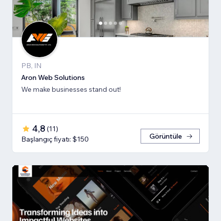
PB, IN
Aron Web Solutions
We make businesses stand out!
4,8
(
11
)
Görüntüle
Başlangıç fiyatı: $150