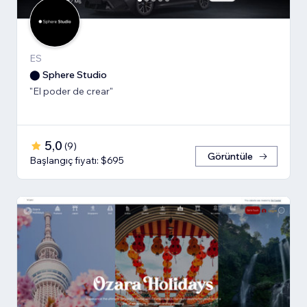
ES
⬤ Sphere Studio
"El poder de crear"
5,0
(
9
)
Görüntüle
Başlangıç fiyatı: $695