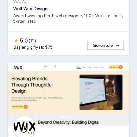
WA, AU
Wolf Web Designs
Award-winning Perth web designer, 100+ Wix sites built,
5-star rated.
5,0
(
12
)
Görüntüle
Başlangıç fiyatı: $75