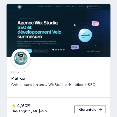
GES, FR
P'tit Kiwi
Créons sans limites ↓ WixStudio✨Headless✨SEO
4,9
(
29
)
Görüntüle
Başlangıç fiyatı: $275