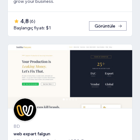
grow your business.
4,8
(
6
)
Görüntüle
Başlangıç fiyatı: $1
BD
web expart falgun