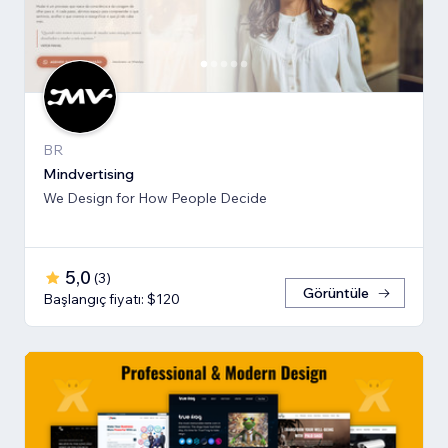
BR
Mindvertising
We Design for How People Decide
5,0
(
3
)
Görüntüle
Başlangıç fiyatı: $120