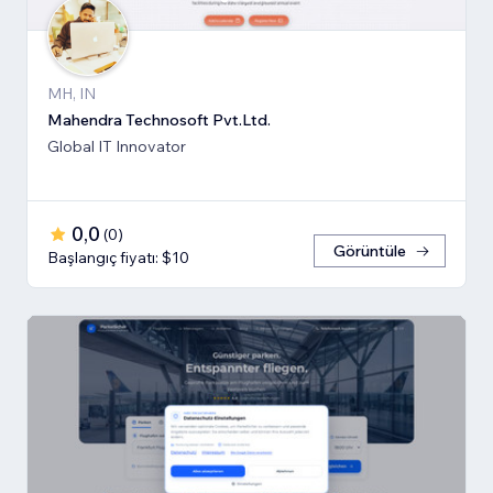
MH, IN
Mahendra Technosoft Pvt.Ltd.
Global IT Innovator
0,0
(
0
)
Görüntüle
Başlangıç fiyatı: $10