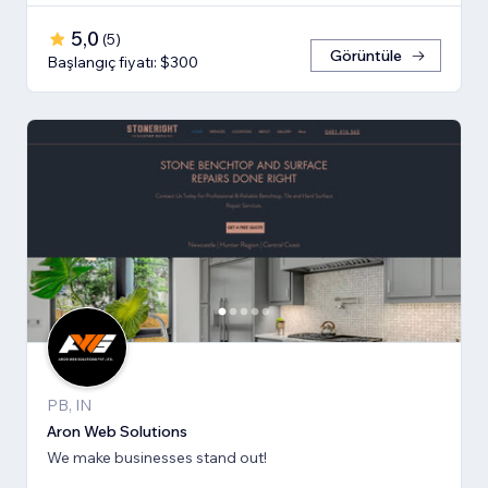
5,0
(
5
)
Görüntüle
Başlangıç fiyatı: $300
PB, IN
Aron Web Solutions
We make businesses stand out!