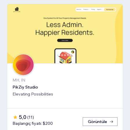
MH, IN
PikZiy Studio
Elevating Possibilities
5,0
(
11
)
Görüntüle
Başlangıç fiyatı: $200