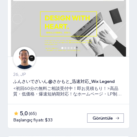
26, JP
ふんさいでざいん.@さかもと_迅速対応_Wix Legend
<初回60分の無料ご相談受付中！即お見積もり！>高品
質・低価格・爆速短納期対応！なホームページ・LP制作
ならお任せ下さい！真心いっぱいで向き合います！
5,0
(
65
)
Görüntüle
Başlangıç fiyatı: $33