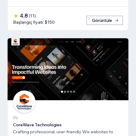
4,8
(
11
)
Görüntüle
Başlangıç fiyatı: $150
IN
CoreWave Technologies
Crafting professional, user-friendly Wix websites to