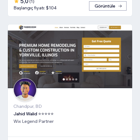
5,0
(
1
)
Görüntüle
Başlangıç fiyatı: $104
Chandpur, BD
Jahid Walid ⭐⭐⭐⭐⭐
Wix Legend Partner