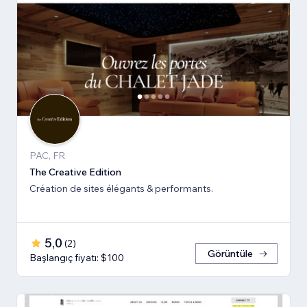
PAC, FR
The Creative Edition
Création de sites élégants & performants.
5,0
(
2
)
Görüntüle
Başlangıç fiyatı: $100