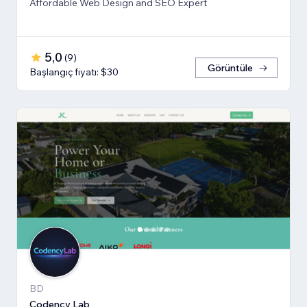
Affordable Web Design and SEO Expert
5,0
(
9
)
Görüntüle
Başlangıç fiyatı: $30
BD
Codency Lab