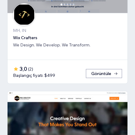
MH, IN
Wix Crafters
We Design. We Develop. We Transform.
3,0
(
2
)
Görüntüle
Başlangıç fiyatı: $499