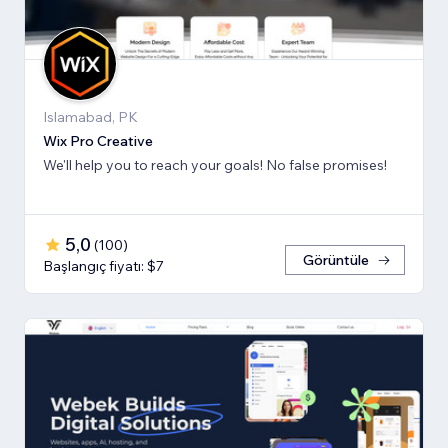
Islamabad, PK
Wix Pro Creative
We'll help you to reach your goals! No false promises!
5,0
(
100
)
Görüntüle
Başlangıç fiyatı: $7