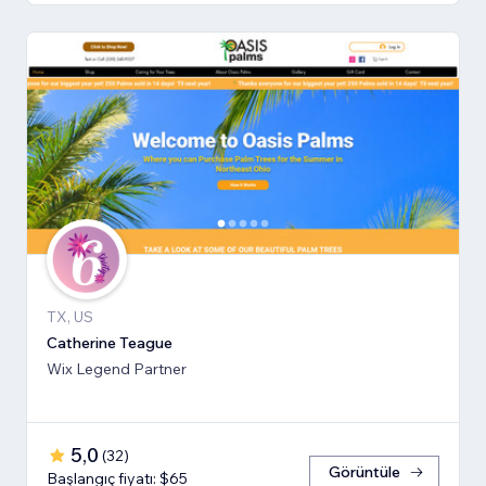
TX, US
Catherine Teague
Wix Legend Partner
5,0
(
32
)
Görüntüle
Başlangıç fiyatı: $65