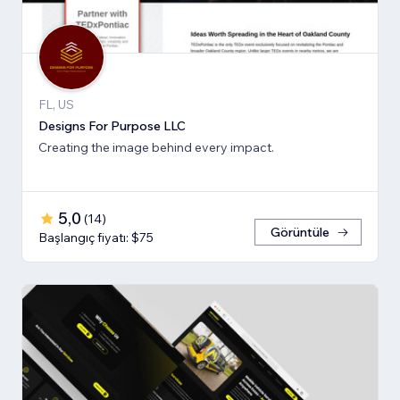
FL, US
Designs For Purpose LLC
Creating the image behind every impact.
5,0
(
14
)
Görüntüle
Başlangıç fiyatı: $75