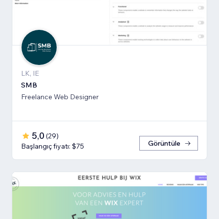
LK, IE
SMB
Freelance Web Designer
5,0
(
29
)
Görüntüle
Başlangıç fiyatı: $75