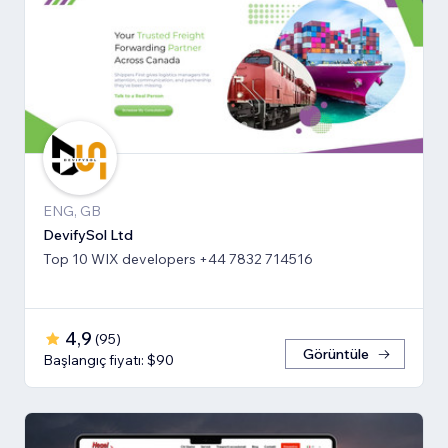
ENG, GB
DevifySol Ltd
Top 10 WIX developers +44 7832 714516
4,9
(
95
)
Görüntüle
Başlangıç fiyatı: $90