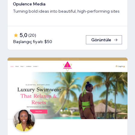
Opulence Media
Turning bold ideas into beautiful, high-performing sites
5,0
(
20
)
Görüntüle
Başlangıç fiyatı: $50