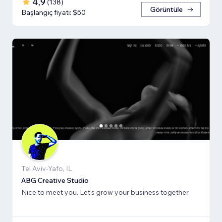
4,9
(
138
)
Görüntüle
Başlangıç fiyatı: $50
Tel Aviv-Yafo, IL
ABG Creative Studio
Nice to meet you. Let's grow your business together