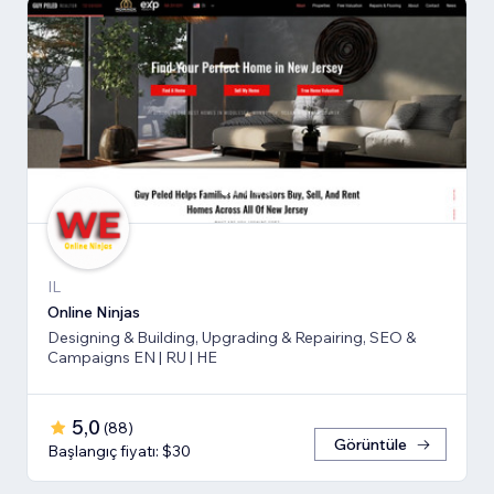
IL
Online Ninjas
Designing & Building, Upgrading & Repairing, SEO &
Campaigns EN | RU | HE
5,0
(
88
)
Görüntüle
Başlangıç fiyatı: $30