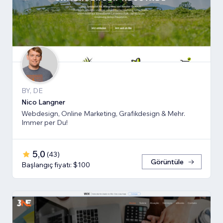
BY, DE
Nico Langner
Webdesign, Online Marketing, Grafikdesign & Mehr.
Immer per Du!
5,0
(
43
)
Görüntüle
Başlangıç fiyatı: $100