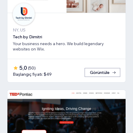
NY, US
Tech by Dimitri
Your business needs a hero. We build legendary
websites on Wix.
5,0
(
50
)
Görüntüle
Başlangıç fiyatı: $49