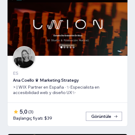
ES
Ana Coello ♛ Marketing Strategy
> | WIX Partner en España · ✨Especialista en
accesibilidad web y diseño UX✨
5,0
(
3
)
Görüntüle
Başlangıç fiyatı: $39