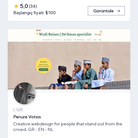
5,0
(
34
)
Görüntüle
Başlangıç fiyatı: $100
I, GR
Peruze Votsis
Creative webdesign for people that stand out from the
crowd. GR - EN - NL