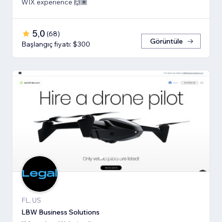
WIX experience 🙌🏾
5,0
(
68
)
Görüntüle
Başlangıç fiyatı: $300
FL, US
LBW Business Solutions