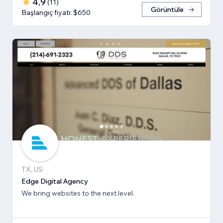
4,9
(
11
)
Görüntüle
Başlangıç fiyatı: $650
TX, US
Edge Digital Agency
We bring websites to the next level.