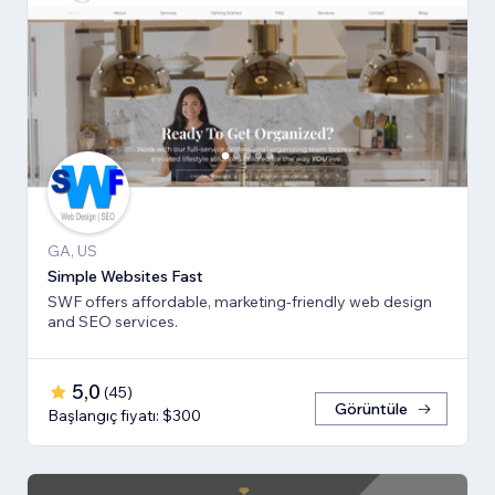
GA, US
Simple Websites Fast
SWF offers affordable, marketing-friendly web design
and SEO services.
5,0
(
45
)
Görüntüle
Başlangıç fiyatı: $300