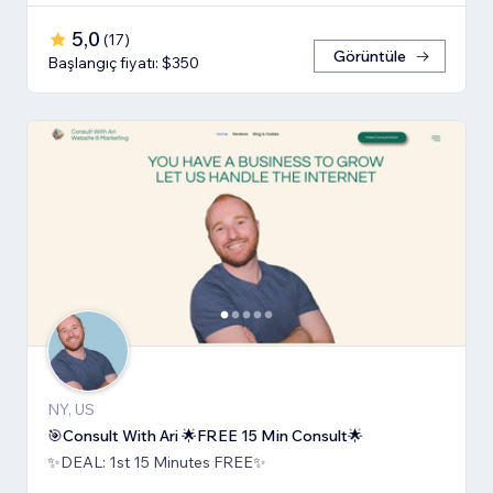
5,0
(
17
)
Görüntüle
Başlangıç fiyatı: $350
NY, US
🎯Consult With Ari 🌟FREE 15 Min Consult🌟
✨DEAL: 1st 15 Minutes FREE✨