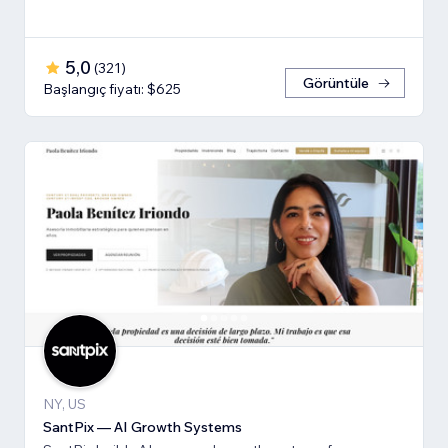
5,0
(
321
)
Görüntüle
Başlangıç fiyatı: $625
NY, US
SantPix — AI Growth Systems