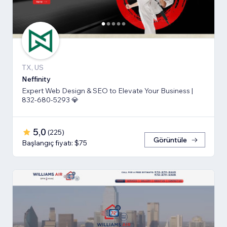
TX, US
Neffinity
Expert Web Design & SEO to Elevate Your Business |
832-680-5293 💎
5,0
(
225
)
Görüntüle
Başlangıç fiyatı: $75