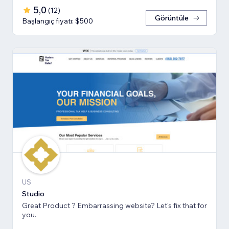
5,0
(
12
)
Görüntüle
Başlangıç fiyatı: $500
US
Studio
Great Product ? Embarrassing website? Let's fix that for
you.