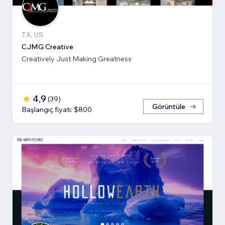
TX, US
CJMG Creative
Creatively Just Making Greatness
4,9
(
39
)
Görüntüle
Başlangıç fiyatı: $800