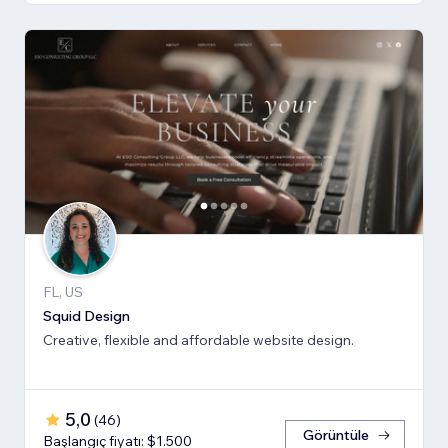
FL, US
Squid Design
Creative, flexible and affordable website design.
5,0
(
46
)
Görüntüle
Başlangıç fiyatı: $1.500