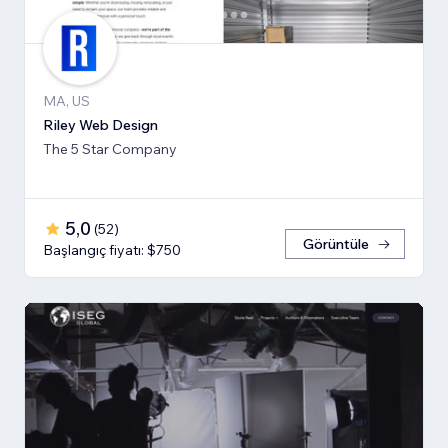
MA, US
Riley Web Design
The 5 Star Company
5,0
(
52
)
Görüntüle
Başlangıç fiyatı: $750