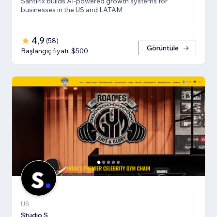
SantPix builds AI-powered growth systems for
businesses in the US and LATAM
4,9
(
58
)
Görüntüle
Başlangıç fiyatı: $500
US
Studio S