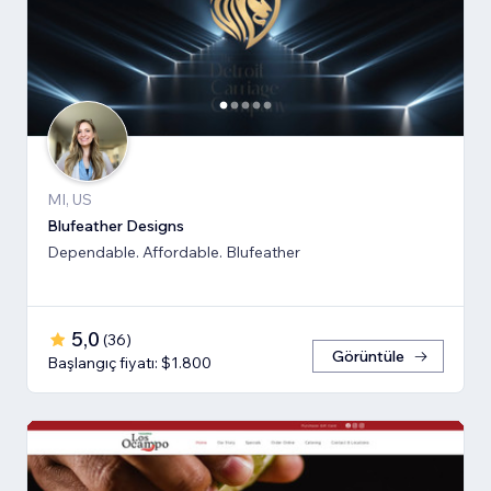
MI, US
Blufeather Designs
Dependable. Affordable. Blufeather
5,0
(
36
)
Görüntüle
Başlangıç fiyatı: $1.800