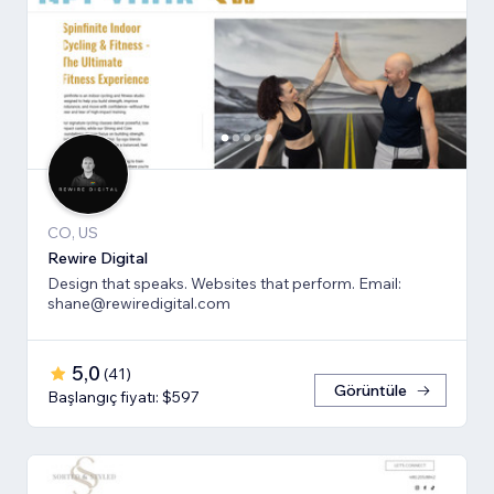
CO, US
Rewire Digital
Design that speaks. Websites that perform. Email:
shane@rewiredigital.com
5,0
(
41
)
Görüntüle
Başlangıç fiyatı: $597