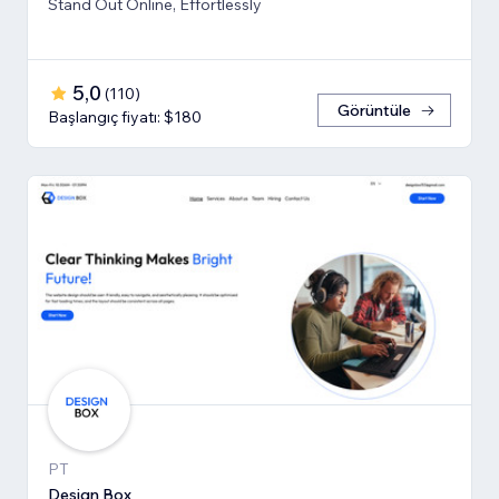
Stand Out Online, Effortlessly
5,0
(
110
)
Görüntüle
Başlangıç fiyatı: $180
PT
Design Box