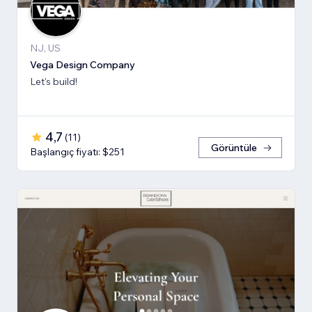
NJ, US
Vega Design Company
Let's build!
4,7
(
11
)
Görüntüle
Başlangıç fiyatı: $251