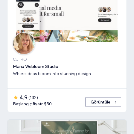
CJ, RO
Maria Webloom Studio
Where ideas bloom into stunning design
4,9
(
132
)
Görüntüle
Başlangıç fiyatı: $50