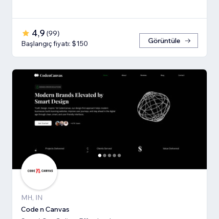
4,9
(
99
)
Görüntüle
Başlangıç fiyatı: $150
MH, IN
Code n Canvas