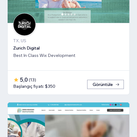
TX, US
Zurich Digital
Best In Class Wix Development
5,0
(
13
)
Görüntüle
Başlangıç fiyatı: $350