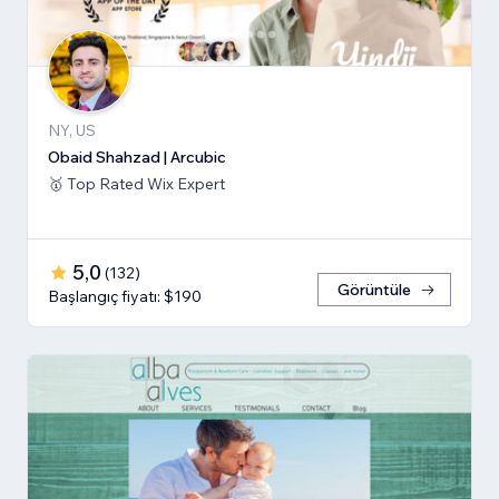
NY, US
Obaid Shahzad | Arcubic
🥇 Top Rated Wix Expert
5,0
(
132
)
Görüntüle
Başlangıç fiyatı: $190