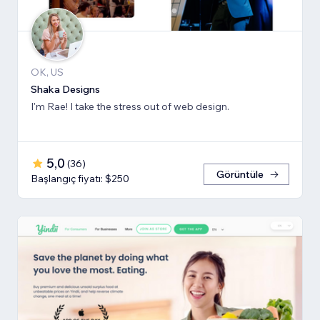
OK, US
Shaka Designs
I'm Rae! I take the stress out of web design.
5,0
(
36
)
Görüntüle
Başlangıç fiyatı: $250