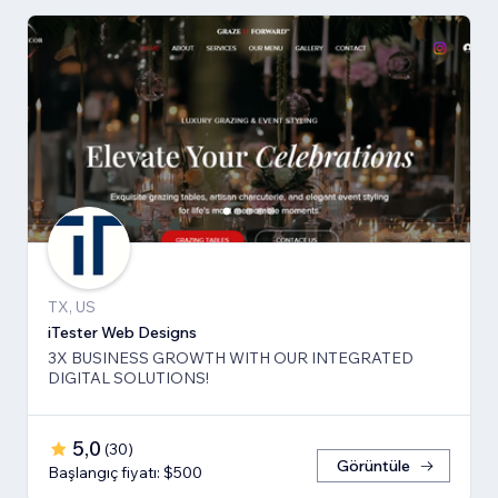
TX, US
iTester Web Designs
3X BUSINESS GROWTH ​WITH OUR INTEGRATED
DIGITAL SOLUTIONS!
5,0
(
30
)
Görüntüle
Başlangıç fiyatı: $500