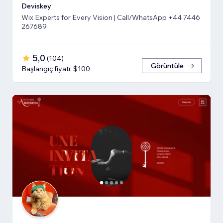
Deviskey
Wix Experts for Every Vision | Call/WhatsApp +44 7446
267689
5,0
(
104
)
Görüntüle
Başlangıç fiyatı: $100