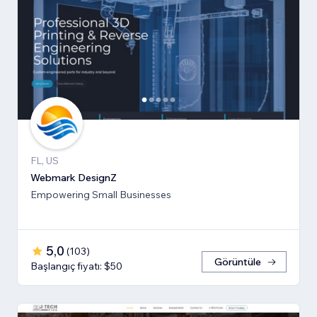
FL, US
Webmark DesignZ
Empowering Small Businesses
5,0
(
103
)
Görüntüle
Başlangıç fiyatı: $50