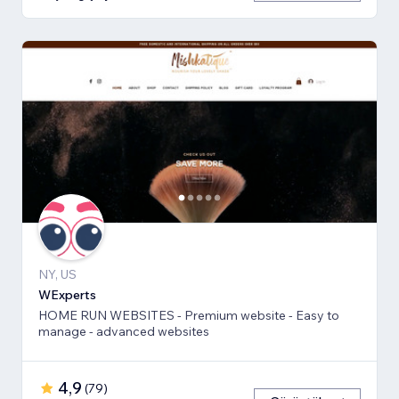
NY, US
WExperts
HOME RUN WEBSITES - Premium website - Easy to
manage - advanced websites
4,9
(
79
)