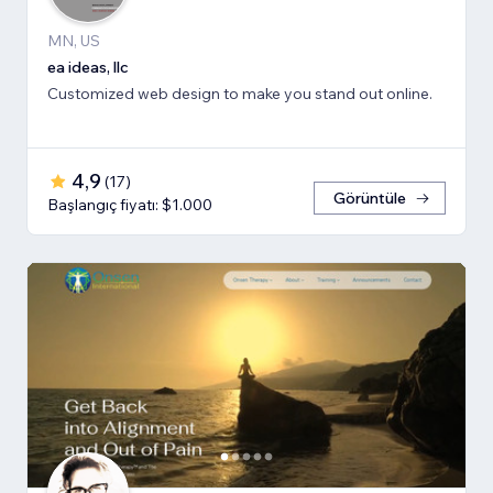
MN, US
ea ideas, llc
Customized web design to make you stand out online.
4,9
(
17
)
Görüntüle
Başlangıç fiyatı: $1.000