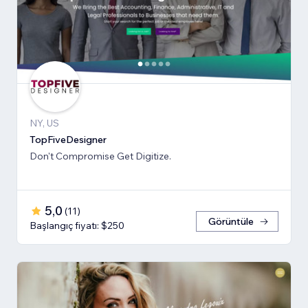
NY, US
TopFiveDesigner
Don't Compromise Get Digitize.
5,0
(
11
)
Görüntüle
Başlangıç fiyatı: $250