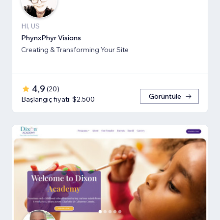
HI, US
PhynxPhyr Visions
Creating & Transforming Your Site
4,9
(
20
)
Görüntüle
Başlangıç fiyatı: $2.500