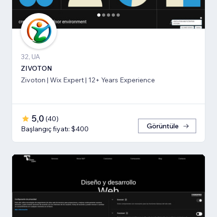
32, UA
ZIVOTON
Zivoton | Wix Expert | 12+ Years Experience
5,0
(
40
)
Görüntüle
Başlangıç fiyatı: $400