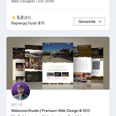
Web Designer • Est. 2008
5,0
(
91
)
Görüntüle
Başlangıç fiyatı: $75
WY, US
WebsonicStudio | Premium Web Design & SEO