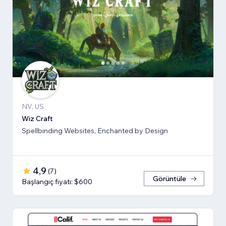
NV, US
Wiz Craft
Spellbinding Websites, Enchanted by Design
4,9
(
7
)
Görüntüle
Başlangıç fiyatı: $600