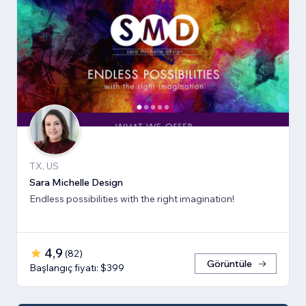
TX, US
Sara Michelle Design
Endless possibilities with the right imagination!
4,9
(
82
)
Görüntüle
Başlangıç fiyatı: $399