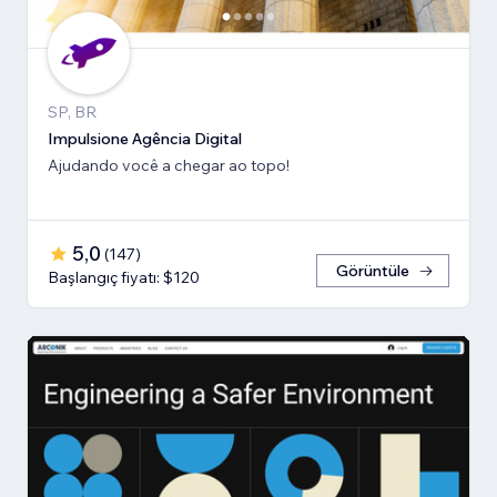
SP, BR
Impulsione Agência Digital
Ajudando você a chegar ao topo!
5,0
(
147
)
Görüntüle
Başlangıç fiyatı: $120