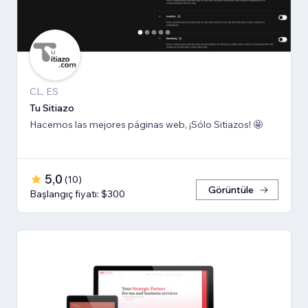
CL, ES
Tu Sitiazo
Hacemos las mejores páginas web, ¡Sólo Sitiazos! 🤩
5,0
(
10
)
Görüntüle
Başlangıç fiyatı: $300