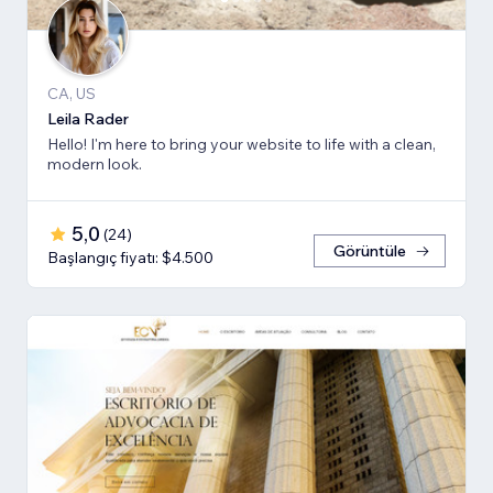
CA, US
Leila Rader
Hello! I'm here to bring your website to life with a clean,
modern look.
5,0
(
24
)
Görüntüle
Başlangıç fiyatı: $4.500