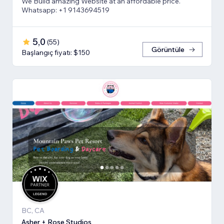
We Build amazing Website at an affordable price.
Whatsapp: +1 9143694519
5,0
(
55
)
Görüntüle
Başlangıç fiyatı: $150
BC, CA
Asher + Rose Studios