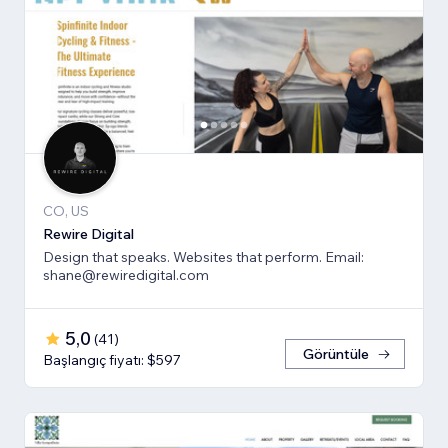
CO, US
Rewire Digital
Design that speaks. Websites that perform. Email:
shane@rewiredigital.com
5,0
(
41
)
Görüntüle
Başlangıç fiyatı: $597