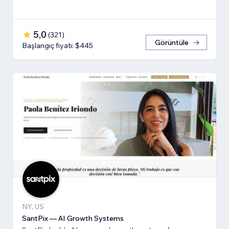
5,0
(
321
)
Görüntüle
Başlangıç fiyatı: $445
NY, US
SantPix — AI Growth Systems