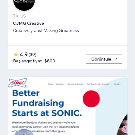
TX, US
CJMG Creative
Creatively Just Making Greatness
4,9
(
39
)
Görüntüle
Başlangıç fiyatı: $800