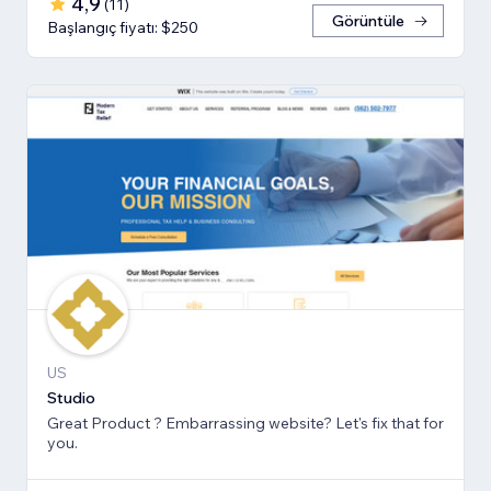
4,9
(
11
)
Görüntüle
Başlangıç fiyatı: $250
US
Studio
Great Product ? Embarrassing website? Let's fix that for
you.