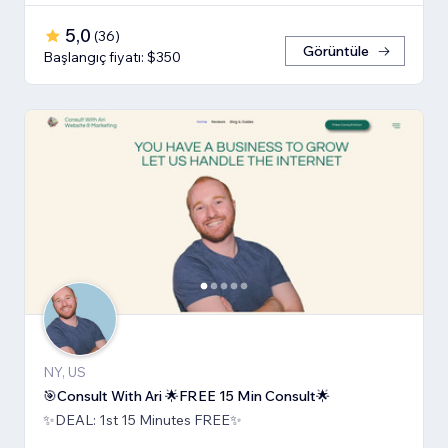
5,0
(
36
)
Görüntüle
Başlangıç fiyatı: $350
NY, US
🎯Consult With Ari 🌟FREE 15 Min Consult🌟
✨DEAL: 1st 15 Minutes FREE✨