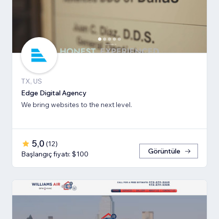
TX, US
Edge Digital Agency
We bring websites to the next level.
5,0
(
12
)
Görüntüle
Başlangıç fiyatı: $100