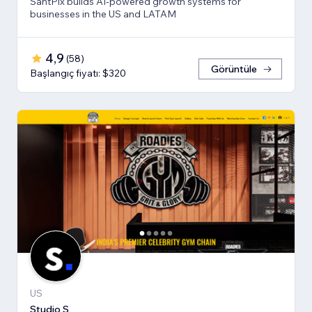
SantPix builds AI-powered growth systems for
businesses in the US and LATAM
4,9
(
58
)
Görüntüle
Başlangıç fiyatı: $320
US
Studio S