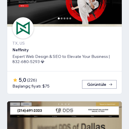
TX, US
Neffinity
Expert Web Design & SEO to Elevate Your Business |
832-680-5293 💎
5,0
(
226
)
Görüntüle
Başlangıç fiyatı: $75