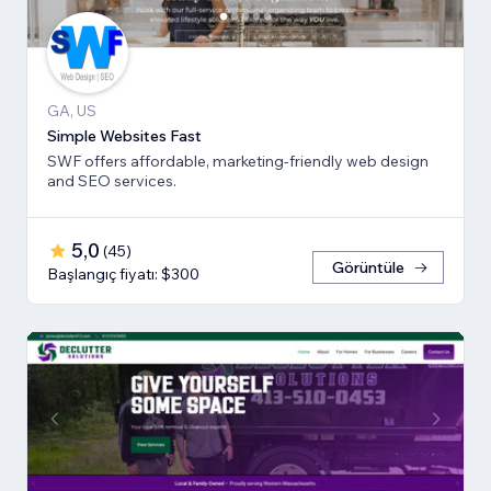
GA, US
Simple Websites Fast
SWF offers affordable, marketing-friendly web design
and SEO services.
5,0
(
45
)
Görüntüle
Başlangıç fiyatı: $300