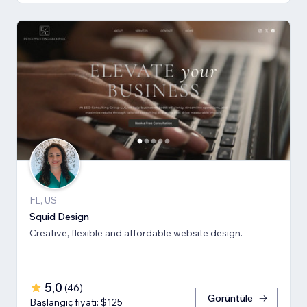
FL, US
Squid Design
Creative, flexible and affordable website design.
5,0
(
46
)
Görüntüle
Başlangıç fiyatı: $125