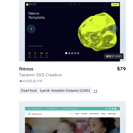
Nexus
$79
Tasarım:
SKS Creative
4,5
(
2
)
119
Özel Kod
İçerik Yönetim Sistemi (CMS)
+
1