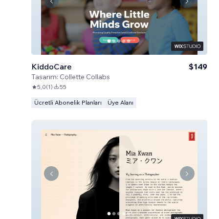
KiddoCare
$149
Tasarım:
Collette Collabs
5,0
(
1
)
55
Ücretli Abonelik Planları
Üye Alanı