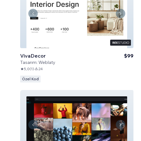
VivaDecor
$99
Tasarım:
Weblaty
5,0
(
1
)
24
Özel Kod