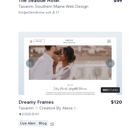
The Seaside Hotel
$49
Tasarım:
Southern Maine Web Design
Değerlendirme yok
17
Dreamy Frames
$120
Tasarım:
✨ Creative By Alexa ✨
2,0
(
2
)
47
Üye Alanı
Blog
+
1