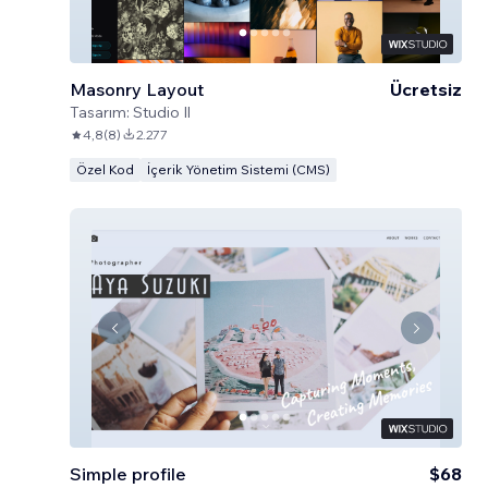
Masonry Layout
Ücretsiz
Tasarım:
Studio Il
4,8
(
8
)
2.277
Özel Kod
İçerik Yönetim Sistemi (CMS)
Simple profile
$68