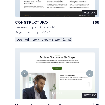
CONSTRUCTURO
$55
Tasarım:
Squad_Graphic☑️
Değerlendirme yok
177
Özel Kod
İçerik Yönetim Sistemi (CMS)
+
1