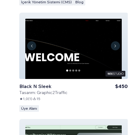
İçerik Yönetim Sistemi (CMS)
Blog
Black N Sleek
$450
Tasarım:
Graphic2Traffic
1,0
(
1
)
15
Üye Alanı