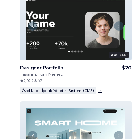
Designer Portfolio
$20
Tasarım:
Tom Němec
2,0
(
1
)
67
Özel Kod
İçerik Yönetim Sistemi (CMS)
+
1