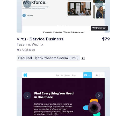
Virtu - Service Business
$79
Tasarım:
Wix Fix
5,0
(
2
)
55
Özel Kod
İçerik Yönetim Sistemi (CMS)
+
1