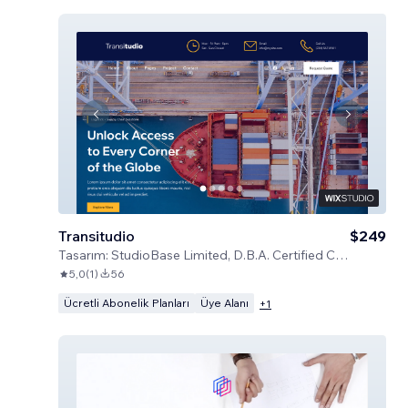
Transitudio
$249
Tasarım:
StudioBase Limited, D.B.A. Certified Code
5,0
(
1
)
56
Ücretli Abonelik Planları
Üye Alanı
+
1