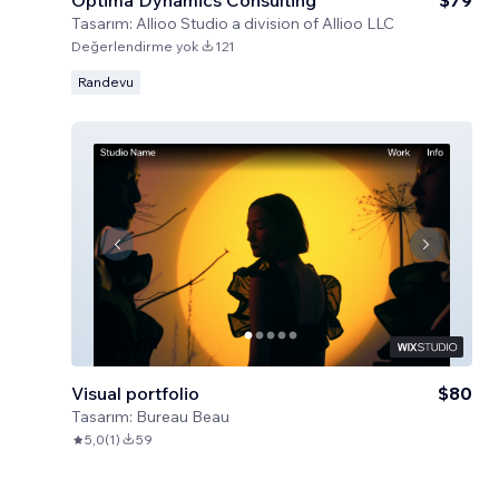
Optima Dynamics Consulting
$79
Tasarım:
Allioo Studio a division of Allioo LLC
Değerlendirme yok
121
Randevu
Visual portfolio
$80
Tasarım:
Bureau Beau
5,0
(
1
)
59