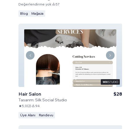
Değerlendirme yok
57
Blog
Mağaza
Hair Salon
$28
Tasarım:
Silk Social Studio
5,0
(
2
)
94
Üye Alanı
Randevu