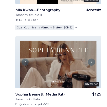
Mia Kwan—Photography
Ücretsiz
Tasarım:
Studio Il
4,7
(
15
)
3.557
Özel Kod
İçerik Yönetim Sistemi (CMS)
+
1
Sophia Bennett (Media Kit)
$125
Tasarım:
Cultelier
Değerlendirme yok
15