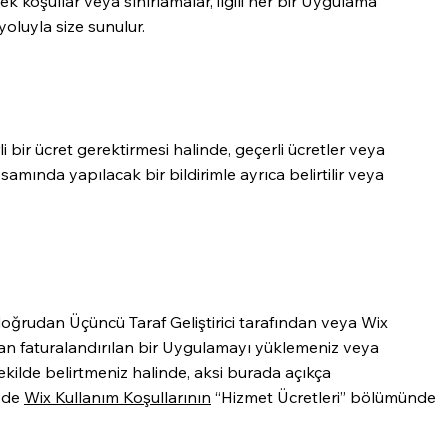
 ek koşullar veya sınırlamalar, ilgili her bir Uygulama
yoluyla size sunulur.
i bir ücret gerektirmesi halinde, geçerli ücretler veya
psamında yapılacak bir bildirimle ayrıca belirtilir veya
oğrudan Üçüncü Taraf Geliştirici tarafından veya Wix
ından faturalandırılan bir Uygulamayı yüklemeniz veya
şekilde belirtmeniz halinde, aksi burada açıkça
izde
Wix Kullanım Koşullarının
“Hizmet Ücretleri” bölümünde