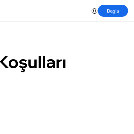
Başla
oşulları