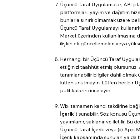
Üçüncü Taraf Uygulamalar; API plat
platformları, yayım ve dağıtım hizm
bunlarla sınırlı olmamak üzere beli
Üçüncü Taraf Uygulamayı kullanır
Market üzerinden kullanılmasına d
ilişkin ek güncellemeleri veya yük
Herhangi bir Üçüncü Taraf Uygulama
ettiğinizi taahhüt etmiş olursunuz.
tanımlanabilir bilgiler dâhil olmak 
lütfen unutmayın. Lütfen her bir Ü
politikalarını inceleyin.
Wix, tamamen kendi takdirine bağlı
İçerik
”) sunabilir. Söz konusu Üçünc
yayımlanır, saklanır ve iletilir. Bu
Üçüncü Taraf İçerik veya (ii) App Ma
İçerik kapsamında sunulan ya da bu