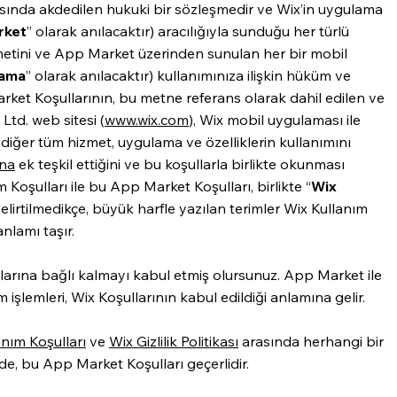
asında akdedilen hukuki bir sözleşmedir ve Wix’in uygulama
rket
” olarak anılacaktır) aracılığıyla sunduğu her türlü
zmetini ve App Market üzerinden sunulan her bir mobil
lama
” olarak anılacaktır) kullanımınıza ilişkin hüküm ve
arket Koşullarının, bu metne referans olarak dahil edilen ve
Ltd. web sitesi (
www.wix.com
), Wix mobil uygulaması ile
diğer tüm hizmet, uygulama ve özelliklerin kullanımını
ına
ek teşkil ettiğini ve bu koşullarla birlikte okunması
 Koşulları ile bu App Market Koşulları, birlikte “
Wix
belirtilmedikçe, büyük harfle yazılan terimler Wix Kullanım
nlamı taşır.
larına bağlı kalmayı kabul etmiş olursunuz. App Market ile
ım işlemleri, Wix Koşullarının kabul edildiği anlamına gelir.
anım Koşulları
ve
Wix Gizlilik Politikası
arasında herhangi bir
nde, bu App Market Koşulları geçerlidir.