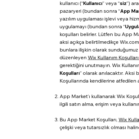
kullanıcı (“
Kullanıcı
” veya “
siz
”) ar
pazaryeri (bundan sonra “
App Ma
yazılım uygulaması işlevi veya hi
uygulamayı (bundan sonra “
Uygu
koşulları belirler. Lütfen bu App M
aksi açıkça belirtilmedikçe Wix.com 
bunlara ilişkin olarak sunduğumuz 
düzenleyen
Wix Kullanım Koşullar
gerektiğini unutmayın. Wix Kullanım
Koşulları
” olarak anılacaktır. Aksi 
Koşullarında kendilerine atfedilen a
App Market’ı kullanarak Wix Koşul
ilgili satın alma, erişim veya kullan
Bu App Market Koşulları,
Wix Kull
çelişki veya tutarsızlık olması hali