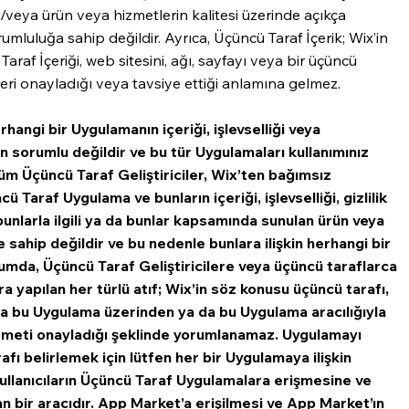
e/veya ürün veya hizmetlerin kalitesi üzerinde açıkça
mluluğa sahip değildir. Ayrıca, Üçüncü Taraf İçerik; Wix’in
araf İçeriği, web sitesini, ağı, sayfayı veya bir üçüncü
eri onayladığı veya tavsiye ettiği anlamına gelmez.
hangi bir Uygulamanın içeriği, işlevselliği veya
an sorumlu değildir ve bu tür Uygulamaları kullanımınız
 Üçüncü Taraf Geliştiriciler, Wix’ten bağımsız
ü Taraf Uygulama ve bunların içeriği, işlevselliği, gizlilik
 bunlarla ilgili ya da bunlar kapsamında sunulan ürün veya
 sahip değildir ve bu nedenle bunlara ilişkin herhangi bir
umda, Üçüncü Taraf Geliştiricilere veya üçüncü taraflarca
 yapılan her türlü atıf; Wix’in söz konusu üçüncü tarafı,
ya bu Uygulama üzerinden ya da bu Uygulama aracılığıyla
izmeti onayladığı şeklinde yorumlanamaz. Uygulamayı
afı belirlemek için lütfen her bir Uygulamaya ilişkin
kullanıcıların Üçüncü Taraf Uygulamalara erişmesine ve
n bir aracıdır. App Market’a erişilmesi ve App Market’ın