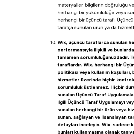
materyaller, bilgilerin doğruluğu v
herhangi bir yükümlülüğe veya soru
herhangi bir üçüncü tarafı, Üçüncü T
tarafça sunulan ürün ya da hizmetl
Wix, üçüncü taraflarca sunulan her
performansıyla ilişkili ve bunlard
tamamen sorumluluğunuzdadır. Tüm
taraflardır. Wix, herhangi bir Üçünc
politikası veya kullanım koşulları,
hizmetler üzerinde hiçbir kontrole
sorumluluk üstlenmez. Hiçbir dur
sunulan Üçüncü Taraf Uygulamalara
ilgili Üçüncü Taraf Uygulamayı ve
sunulan herhangi bir ürün veya h
sunan, sağlayan ve lisanslayan tar
detayları inceleyin. Wix, sadece 
bunları kullanmasına olanak tanıya