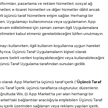
formları, pazarlama ve reklam hizmetleri, sosyal ağ
etleri, e-ticaret hizmetleri ve diğer hizmetler dâhil ancak
rli üçüncü taraf hizmetlere erişim sağlar. Herhangi bir
ken, Uygulamayı kullanımınıza veya uygulamanın App
evam edilebilmesi için zaman zaman ilgili Uygulamalara
seltmeleri kabul etmeniz gerekebileceğini lütfen unutmayın.
yı kullanırken, ilgili kullanım koşullarına uygun hareket
 Ayrıca, Üçüncü Taraf Uygulamaların kişisel olarak
üzere belirli verileri toplayabileceğini veya kullanabileceğini
çüncü Taraf Uygulama tarafından sunulan gizlilik
 olarak App Market’ta üçüncü taraf içerik (“
Üçüncü Taraf
ü Taraf İçerik, üçüncü taraflarca oluşturulur, düzenlenir,
 doğrultuda Wix, (i) App Market’ta yer alan herhangi bir
rket’taki bağlantılar aracılığıyla erişilebilen Üçüncü Taraf
 içerik üzerinden sağlanan veya reklamı yapılan içerik,