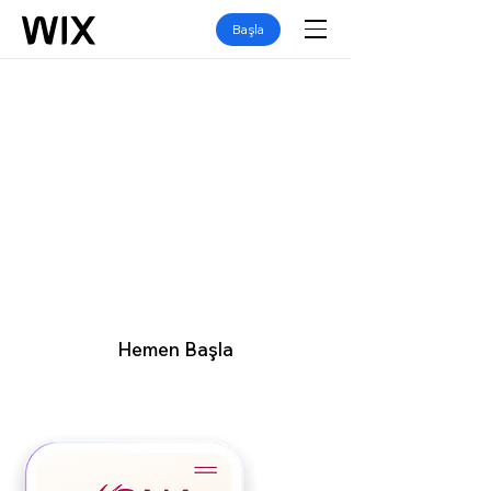
Başla
RESTORAN WEB SİTESİ OLUŞTURUCU
Sizin online
restoranınız
Restoranınız için eksiksiz bir site
kurarak müşterileriniz beklediği online
deneyimi sunun ve işinizi büyütün.
Hemen Başla