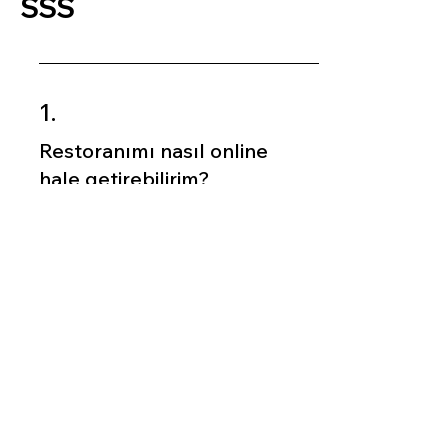
SSS
1.
Restoranımı nasıl online
hale getirebilirim?
Wix Restaurants, kendi restoranınızı
online ve hizmete hazır hale getirmek
için ihtiyacınız olan tüm özellikleri
sunar. Online siparişten arama
motoru optimizasyonuna (SEO'ya)
kadar her şey elinizin altında.
Restoran web sitesi oluşturucu ile
başlayın ve müşterilerinize online
hizmetlerinizi verin.