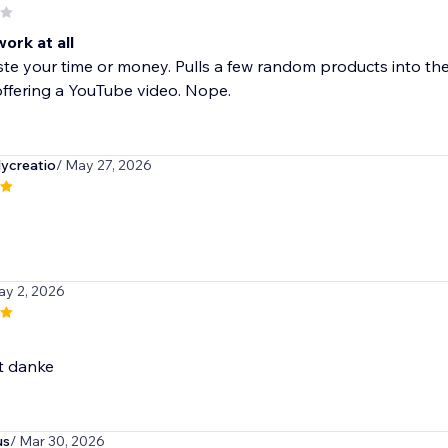
ork at all
te your time or money. Pulls a few random products into the 
ffering a YouTube video. Nope.
ycreatio
/ May 27, 2026
ay 2, 2026
t danke
us
/ Mar 30, 2026