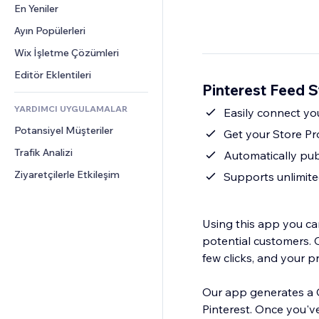
Dönüşüm
Depolama Çözümleri
En Yeniler
PDF
Görüntü Efektleri
Sohbet
Stoksuz Satış
Dosya Paylaşımı
Ayın Popülerleri
Düğmeler ve Menüler
Yorumlar
Fiyatlandırma ve Abonelik
Haberler
Afişler ve Rozetler
Wix İşletme Çözümleri
Telefon
Kitle Fonlaması
İçerik Hizmetleri
Hesap Makineleri
Topluluk
Editör Eklentileri
Yiyecek ve İçecek
Pinterest Feed 
Metin Efektleri
Arama
Değerlendirmeler ve Müşteri 
Görüşleri
YARDIMCI UYGULAMALAR
Hava Durumu
Easily connect you
CRM
Potansiyel Müşteriler
Grafik ve Tablolar
Get your Store Pr
Trafik Analizi
Automatically pub
Ziyaretçilerle Etkileşim
Supports unlimite
Using this app you ca
potential customers. O
few clicks, and your p
Our app generates a C
Pinterest. Once you'v