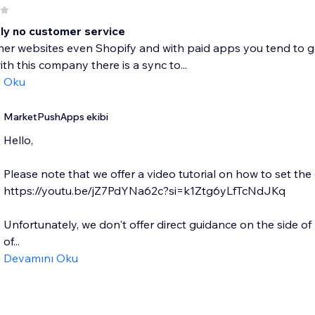
ly no customer service
her websites even Shopify and with paid apps you tend to get 
ith this company there is a sync to...
ı Oku
MarketPushApps ekibi
Hello,
Please note that we offer a video tutorial on how to set the
https://youtu.be/jZ7PdYNa62c?si=k1Ztg6yLfTcNdJKq
Unfortunately, we don't offer direct guidance on the side of 
of...
Devamını Oku