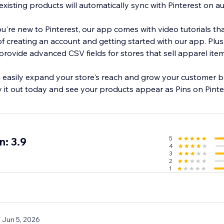
isting products will automatically sync with Pinterest on au
u're new to Pinterest, our app comes with video tutorials th
f creating an account and getting started with our app. Plu
rovide advanced CSV fields for stores that sell apparel item
 easily expand your store's reach and grow your customer b
y it out today and see your products appear as Pins on Pinte
5
n: 3.9
4
3
2
1
/ Jun 5, 2026