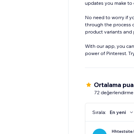
updates you make to ex
No need to worry if yo
through the process o
product variants and p
With our app, you can
power of Pinterest. Tr
Ortalama pua
72 değerlendirme
Sırala:
En yeni
Hhtestsite