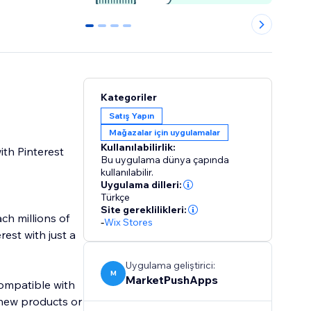
0
1
2
3
Kategoriler
Satış Yapın
Mağazalar için uygulamalar
Kullanılabilirlik:
th Pinterest
Bu uygulama dünya çapında
kullanılabilir.
Uygulama dilleri:
Türkçe
Site gereklilikleri:
ch millions of
-
Wix Stores
est with just a
Uygulama geliştirici:
M
MarketPushApps
compatible with
 new products or