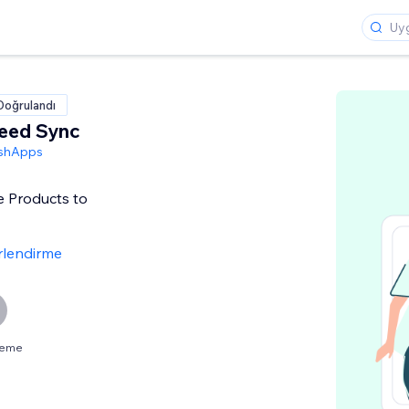
Doğrulandı
Feed Sync
shApps
e Products to
rlendirme
neme