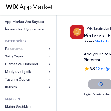
App Market Ana Sayfası
Wix Tarafından 
İndirimdeki Uygulamalar
Pinterest 
Sunan:
MarketPu
KATEGORİLER
Pazarlama
Add your Stor
Satış Yapın
Reklamlar
Pinterest
Mobil
Hizmet ve Etkinlikler
Mağazalar için uygulamalar
3.9
72 değe
Site Analizleri
Gönderim ve Teslimat
Medya ve İçerik
Oteller
Sosyal Ağ
Satış Düğmeleri
Etkinlikler
Tasarım Ögeleri
Galeri
SEO
Online Kurslar
Restoranlar
Müzik
Haritalar ve Navigasyon
İletişim 
Etkileşim
Sipariş Üzerine Baskı
Emlak
Podcast
Gizlilik ve Güvenlik
Formlar
7 gün ücretsiz de
Site Listeleri
Muhasebe
KEŞFEDİN
Randevular
Fotoğrafçılık
Saat
Blog
E-posta
Kuponlar ve Müşteri Sadakati
Ekibin Seçtikleri
Video
Sayfa Şablonları
Anketler