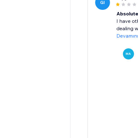
GI
Absolute
I have ot
dealing w
Devamın
MA