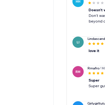
HH
Doesn't w
Don't was
beyond o
Lindascand
LI
love it
Rmafro
/ M
RM
Super
Super gu
Girlygirltut