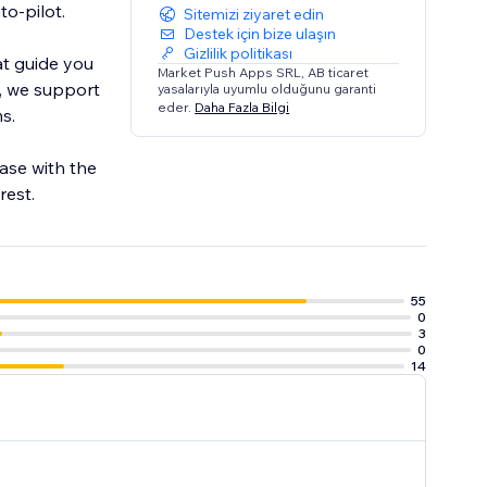
to-pilot.
Sitemizi ziyaret edin
Destek için bize ulaşın
Gizlilik politikası
at guide you
Market Push Apps SRL, AB ticaret
s, we support
yasalarıyla uyumlu olduğunu garanti
eder.
Daha Fazla Bilgi
s.
ase with the
rest.
55
0
3
0
14