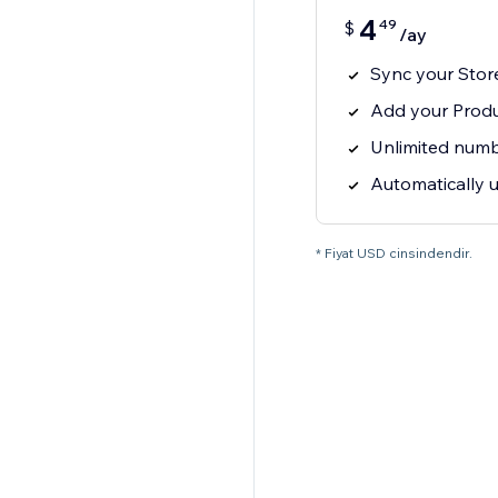
4
49
$
/ay
Sync your Store
Add your Produc
Unlimited numb
Automatically 
* Fiyat USD cinsindendir.