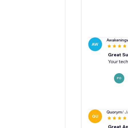
Awakening
AW
Great Su
Your tech
PO
Quorym
/ J
QU
Great Ap