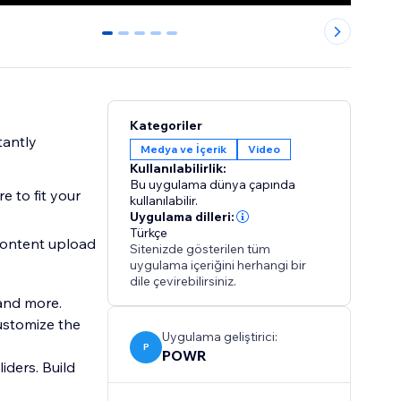
0
1
2
3
4
Kategoriler
tantly
Medya ve İçerik
Video
Kullanılabilirlik:
Bu uygulama dünya çapında
e to fit your
kullanılabilir.
Uygulama dilleri:
Türkçe
content upload
Sitenizde gösterilen tüm
uygulama içeriğini herhangi bir
dile çevirebilirsiniz.
 and more.
Customize the
Uygulama geliştirici:
P
POWR
ders. Build