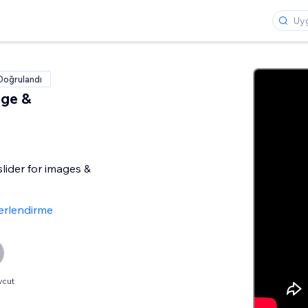
Doğrulandı
age &
 slider for images &
erlendirme
vcut