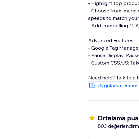
- Highlight top produc
- Choose from image or
speeds to match your
- Add compelling CTAs
Advanced Features
- Google Tag Manager 
- Pause Display: Pause
- Custom CSS/JS: Take
Need help? Talk to a 
Uygulama Demos
Ortalama puan
803 değerlendir