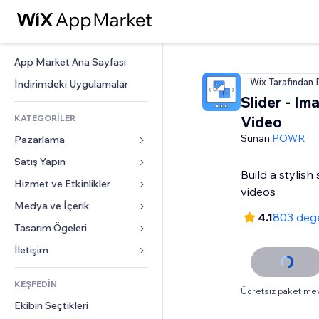
App Market Ana Sayfası
Wix Tarafından 
İndirimdeki Uygulamalar
Slider - Im
KATEGORİLER
Video
Sunan:
POWR
Pazarlama
Satış Yapın
Reklamlar
Build a stylish
Mobil
Hizmet ve Etkinlikler
Mağazalar için uygulamalar
videos
Site Analizleri
Gönderim ve Teslimat
Medya ve İçerik
Oteller
4.1
803 değ
Sosyal Ağ
Satış Düğmeleri
Etkinlikler
Tasarım Ögeleri
Galeri
SEO
Online Kurslar
Restoranlar
Müzik
Haritalar ve Navigasyon
İletişim 
Etkileşim
Sipariş Üzerine Baskı
Emlak
Podcast
Gizlilik ve Güvenlik
Formlar
Site Listeleri
Muhasebe
KEŞFEDİN
Randevular
Fotoğrafçılık
Saat
Blog
Ücretsiz paket me
E-posta
Kuponlar ve Müşteri Sadakati
Ekibin Seçtikleri
Video
Sayfa Şablonları
Anketler