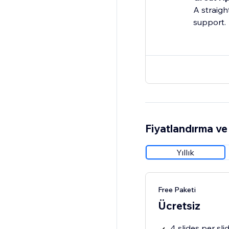
A straigh
support.
Fiyatlandırma ve 
Yıllık
Free Paketi
Ücretsiz
4 slides per sli