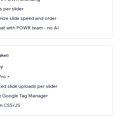
s per slider
ize slide speed and order
hat with POWR team - no AI
aketi
ay
Pro +
ted slide uploads per slider
e Google Tag Manager
m CSS/JS