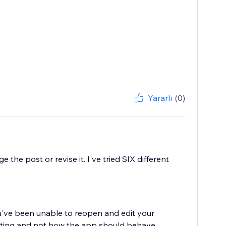
Yararlı
(0)
 the post or revise it. I've tried SIX different
ou've been unable to reopen and edit your
strating and not how the app should behave.