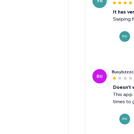
YH
It has v
Swiping f
PO
Busybzzzc
BU
Doesn't 
This app 
times to g
PO