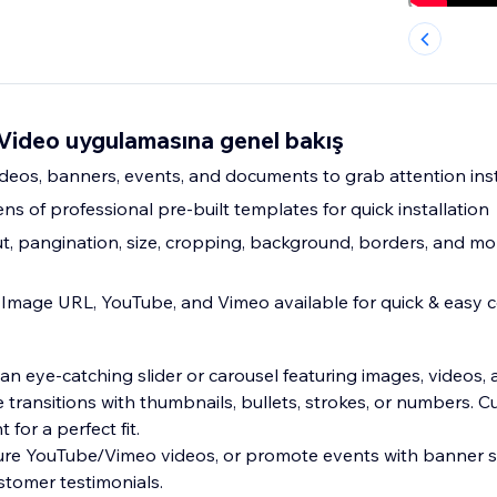
 Video uygulamasına genel bakış
deos, banners, events, and documents to grab attention ins
s of professional pre-built templates for quick installation
ut, pangination, size, cropping, background, borders, and mor
Image URL, YouTube, and Vimeo available for quick & easy 
 an eye-catching slider or carousel featuring images, videos,
ide transitions with thumbnails, bullets, strokes, or numbers. 
for a perfect fit.
ure YouTube/Vimeo videos, or promote events with banner sli
stomer testimonials.