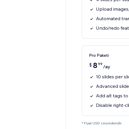
Upload images,
Automated trans
Undo/redo feat
Pro Paketi
8
99
$
/ay
10 slides per sl
Advanced slide 
Add alt tags t
Disable right-c
* Fiyat USD cinsindendir.