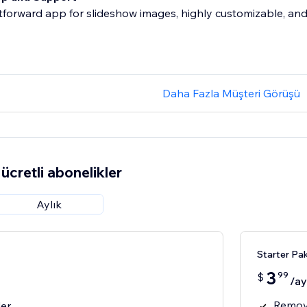
tforward app for slideshow images, highly customizable, and 
Daha Fazla Müşteri Görüşü
ücretli abonelikler
Aylık
Starter Pak
3
99
$
/ay
Remov
der