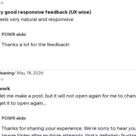
ery good responsive feedback (UX wise)
eels very natural and responsive
POWR ekibi
Thanks a lot for the feedback!
leaning
/ May 18, 2026
work
let me make a post, but it will not open again for me to change
et it to open again....
POWR ekibi
Thanks for sharing your experience. We're sorry to hear y
Image Slider after multiple attempts, that's definitely fru