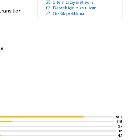
Sitemizi ziyaret edin
Destek için bize ulaşın
transition
Gizlilik politikası
e.
.
601
118
27
15
42