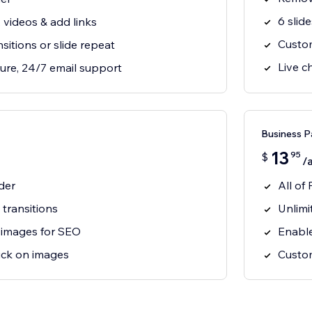
6 slide
 videos & add links
Custom
itions or slide repeat
Live c
ure, 24/7 email support
Business P
13
95
$
/
ider
All of 
transitions
Unlimi
o images for SEO
Enabl
lick on images
Custo