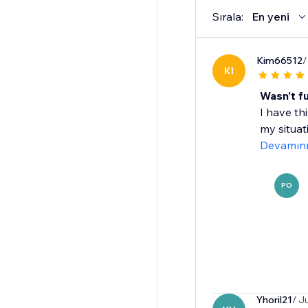
Sırala:
En yeni
Kim66512
/
KI
Wasn't fu
I have th
my situat
Devamın
PO
Yhoril21
/ J