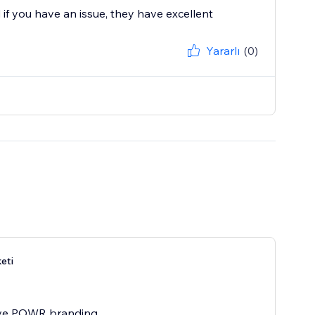
if you have an issue, they have excellent
Yararlı
(0)
eti
e POWR branding