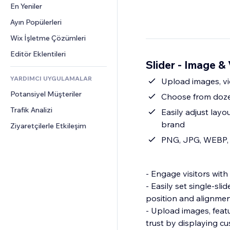
Dönüşüm
Depolama Çözümleri
En Yeniler
PDF
Görüntü Efektleri
Sohbet
Stoksuz Satış
Dosya Paylaşımı
Ayın Popülerleri
Düğmeler ve Menüler
Yorumlar
Fiyatlandırma ve Abonelik
Haberler
Afişler ve Rozetler
Wix İşletme Çözümleri
Telefon
Kitle Fonlaması
İçerik Hizmetleri
Hesap Makineleri
Topluluk
Editör Eklentileri
Yiyecek ve İçecek
Slider - Image &
Metin Efektleri
Arama
Değerlendirmeler ve Müşteri 
Görüşleri
YARDIMCI UYGULAMALAR
Hava Durumu
Upload images, vi
CRM
Potansiyel Müşteriler
Grafik ve Tablolar
Choose from dozen
Trafik Analizi
Easily adjust layo
brand
Ziyaretçilerle Etkileşim
PNG, JPG, WEBP, 
- Engage visitors with
- Easily set single-sl
position and alignment 
- Upload images, feat
trust by displaying cu