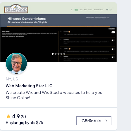
NY, US
Web Marketing Star LLC
We create Wix and Wix Studio websites to help you
Shine Online!
4,9
(
9
)
Görüntüle
Başlangıç fiyatı: $75