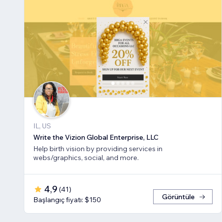
IL, US
Write the Vizion Global Enterprise, LLC
Help birth vision by providing services in
webs/graphics, social, and more.
4,9
(
41
)
Görüntüle
Başlangıç fiyatı: $150