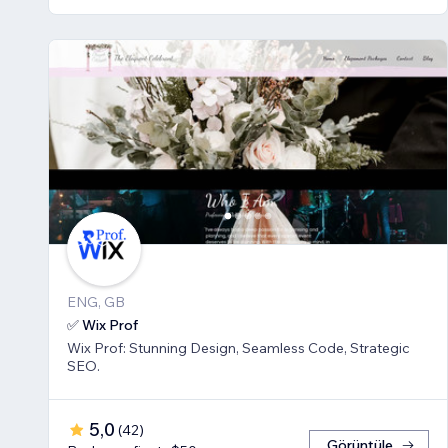
ENG, GB
✅ Wix Prof
Wix Prof: Stunning Design, Seamless Code, Strategic
SEO.
5,0
(
42
)
Görüntüle