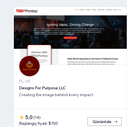
FL, US
Designs For Purpose LLC
Creating the image behind every impact.
5,0
(
14
)
Görüntüle
Başlangıç fiyatı: $150