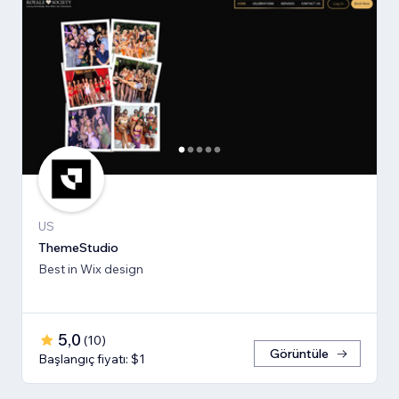
US
ThemeStudio
Best in Wix design
5,0
(
10
)
Görüntüle
Başlangıç fiyatı: $1