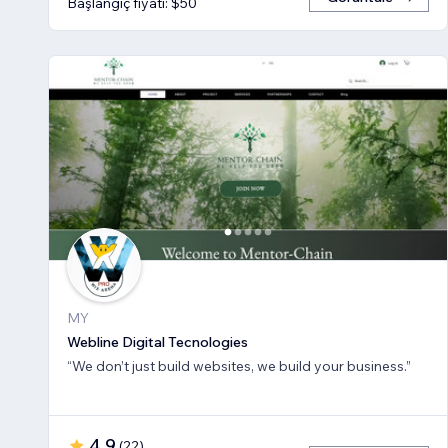
Başlangıç fiyatı: $50
MY
Webline Digital Tecnologies
“We don’t just build websites, we build your business.”
4,9
(
22
)