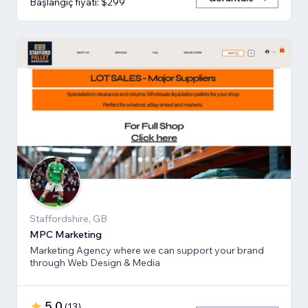
Başlangıç fiyatı: $299
Staffordshire, GB
MPC Marketing
Marketing Agency where we can support your brand
through Web Design & Media
5,0
(
13
)