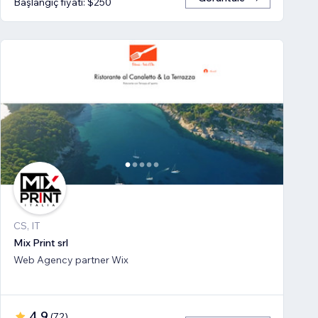
Başlangıç fiyatı: $250
CS, IT
Mix Print srl
Web Agency partner Wix
4,9
(
72
)