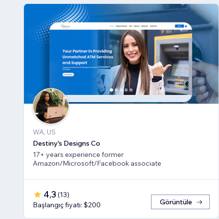
WA, US
Destiny's Designs Co
17+ years experience former
Amazon/Microsoft/Facebook associate
4,3
(
13
)
Görüntüle
Başlangıç fiyatı: $200