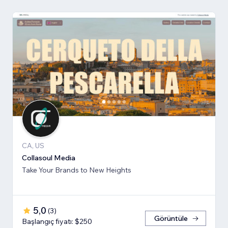
CA, US
Collasoul Media
Take Your Brands to New Heights
5,0
(
3
)
Görüntüle
Başlangıç fiyatı: $250