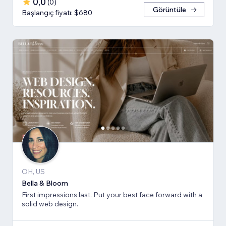
0,0
(
0
)
Görüntüle
Başlangıç fiyatı: $680
OH, US
Bella & Bloom
First impressions last. Put your best face forward with a
solid web design.