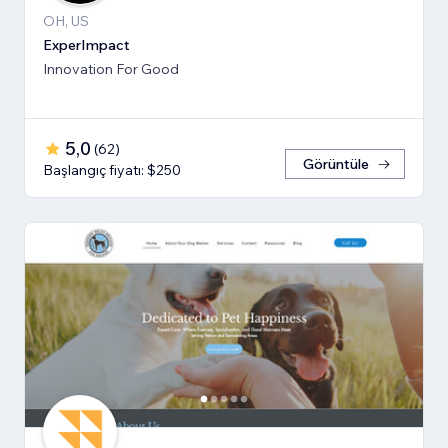
OH, US
ExperImpact
Innovation For Good
5,0
(
62
)
Görüntüle
Başlangıç fiyatı: $250