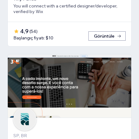
You will connect with a certified designer/developer,
verified by Wix
4,9
(
54
)
Görüntüle
Başlangıç fiyatı: $10
SP, BR