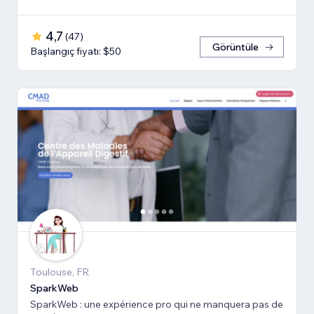
4,7
(
47
)
Görüntüle
Başlangıç fiyatı: $50
Toulouse, FR
SparkWeb
SparkWeb : une expérience pro qui ne manquera pas de