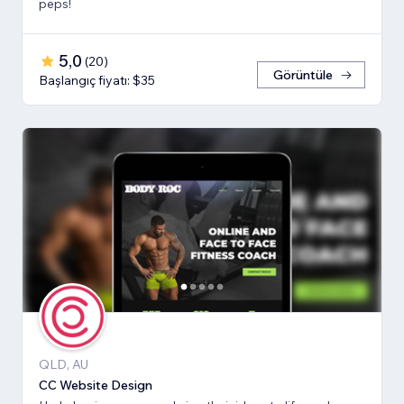
peps!
5,0
(
20
)
Görüntüle
Başlangıç fiyatı: $35
QLD, AU
CC Website Design