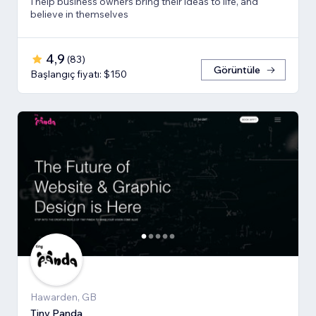
I help business owners bring their ideas to life, and
believe in themselves
4,9
(
83
)
Görüntüle
Başlangıç fiyatı: $150
Hawarden, GB
Tiny Panda