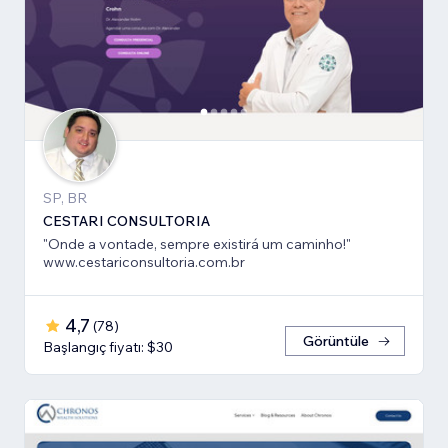
SP, BR
CESTARI CONSULTORIA
"Onde a vontade, sempre existirá um caminho!"
www.cestariconsultoria.com.br
4,7
(
78
)
Görüntüle
Başlangıç fiyatı: $30