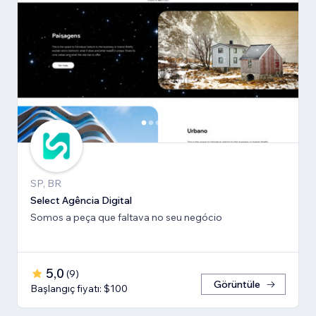
SP, BR
Select Agência Digital
Somos a peça que faltava no seu negócio
5,0
(
9
)
Görüntüle
Başlangıç fiyatı: $100