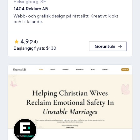
Helsingborg, SE
1404 Reklam AB
Webb- och grafisk design på rätt sätt. Kreativt, klokt
och tilltalande.
4,9
(
24
)
Görüntüle
Başlangıç fiyatı: $130