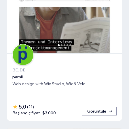
BE, DE
parnii
Web design with Wix Studio, Wix & Velo
5,0
(
21
)
Görüntüle
Başlangıç fiyatı: $3.000