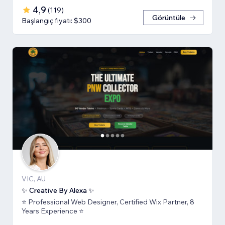
4,9
(
119
)
Görüntüle
Başlangıç fiyatı: $300
VIC, AU
✨ Creative By Alexa ✨
⭐ Professional Web Designer, Certified Wix Partner, 8
Years Experience ⭐