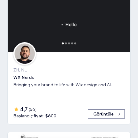
ZH, NL
WX Nerds
Bringing your brand to life with Wix design and AI.
4,7
(
56
)
Görüntüle
Başlangıç fiyatı: $600