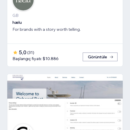
GB
hælu
For brands with a story worth telling.
5,0
(
31
)
Görüntüle
Başlangıç fiyatı: $10.886