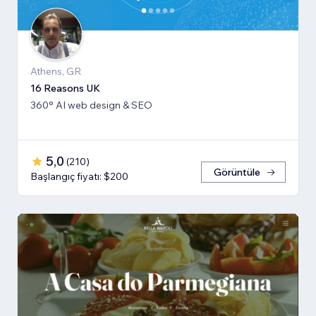
Athens, GR
16 Reasons UK
360° AI web design & SEO
5,0
(
210
)
Görüntüle
Başlangıç fiyatı: $200