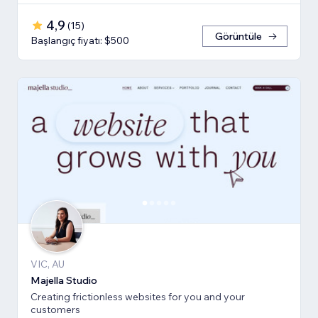
4,9
(
15
)
Görüntüle
Başlangıç fiyatı: $500
VIC, AU
Majella Studio
Creating frictionless websites for you and your
customers