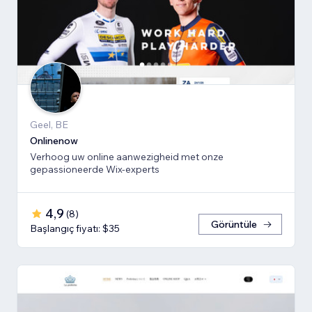
Geel, BE
Onlinenow
Verhoog uw online aanwezigheid met onze
gepassioneerde Wix-experts
4,9
(
8
)
Görüntüle
Başlangıç fiyatı: $35