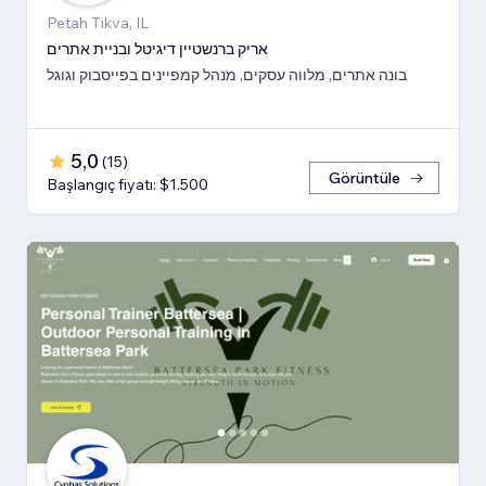
Petah Tikva, IL
אריק ברנשטיין דיגיטל ובניית אתרים
בונה אתרים, מלווה עסקים, מנהל קמפיינים בפייסבוק וגוגל
5,0
(
15
)
Görüntüle
Başlangıç fiyatı: $1.500