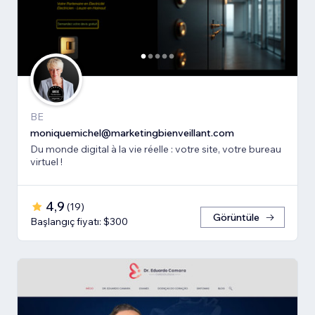
BE
moniquemichel@marketingbienveillant.com
Du monde digital à la vie réelle : votre site, votre bureau
virtuel !
4,9
(
19
)
Görüntüle
Başlangıç fiyatı: $300