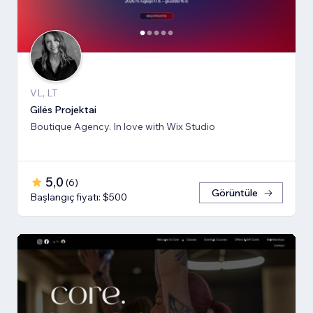
VL, LT
Gilės Projektai
Boutique Agency. In love with Wix Studio
5,0
(
6
)
Görüntüle
Başlangıç fiyatı: $500