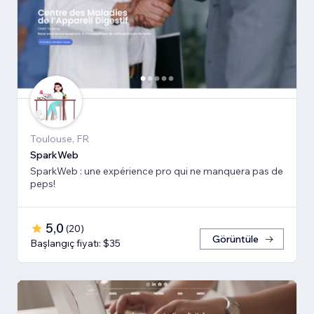
Toulouse, FR
SparkWeb
SparkWeb : une expérience pro qui ne manquera pas de
peps!
5,0
(
20
)
Görüntüle
Başlangıç fiyatı: $35