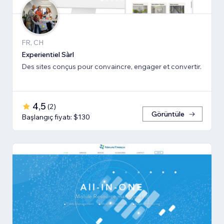
FR, CH
Experientiel Sàrl
Des sites conçus pour convaincre, engager et convertir.
4,5
(
2
)
Görüntüle
Başlangıç fiyatı: $130