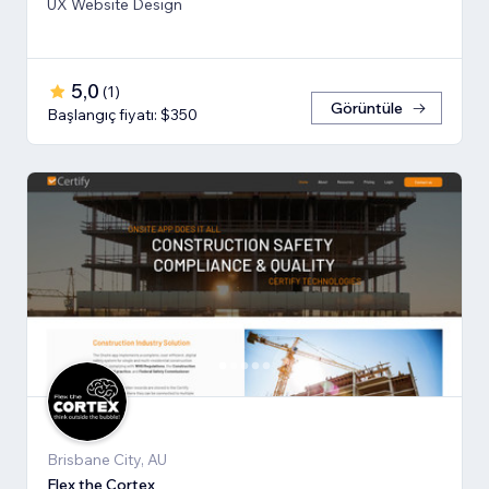
UX Website Design
5,0
(
1
)
Görüntüle
Başlangıç fiyatı: $350
Brisbane City, AU
Flex the Cortex