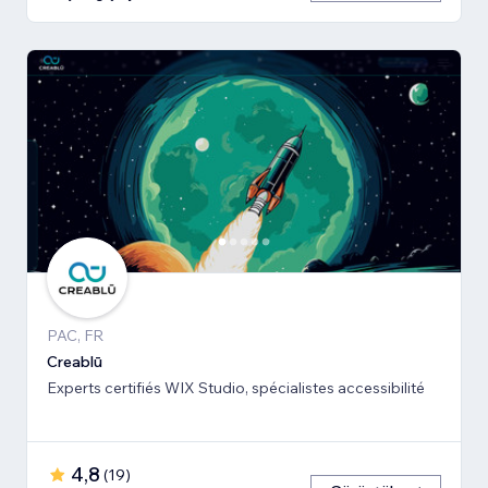
PAC, FR
Creablū
Experts certifiés WIX Studio, spécialistes accessibilité
4,8
(
19
)