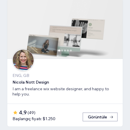
ENG, GB
Nicola Nott Design
I am a freelance wix website designer, and happy to
help you.
4,9
(
49
)
Görüntüle
Başlangıç fiyatı: $1.250