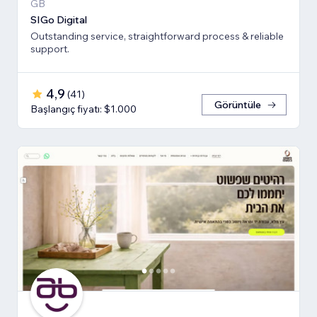
GB
SIGo Digital
Outstanding service, straightforward process & reliable
support.
4,9
(
41
)
Görüntüle
Başlangıç fiyatı: $1.000