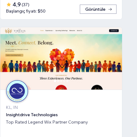
4,9
(
37
)
Görüntüle
Başlangıç fiyatı: $50
KL, IN
Insightdrive Technologies
Top Rated Legend Wix Partner Company