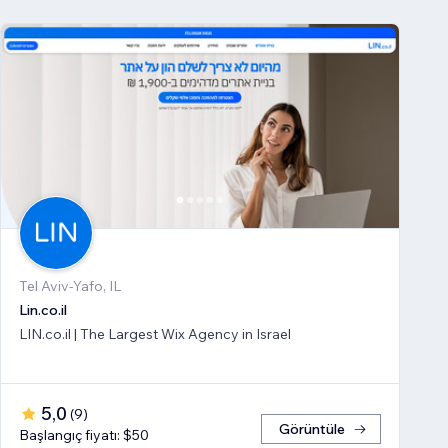
Tel Aviv-Yafo, IL
Lin.co.il
LIN.co.il | The Largest Wix Agency in Israel
5,0
(
9
)
Görüntüle
Başlangıç fiyatı: $50