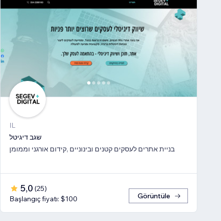
IL
שגב דיגיטל
בניית אתרים לעסקים קטנים ובינוניים ,קידום אורגני וממומן
5,0
(
25
)
Görüntüle
Başlangıç fiyatı: $100