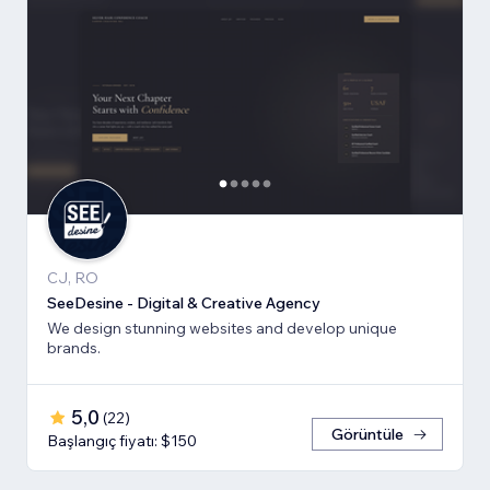
CJ, RO
SeeDesine - Digital & Creative Agency
We design stunning websites and develop unique
brands.
5,0
(
22
)
Görüntüle
Başlangıç fiyatı: $150