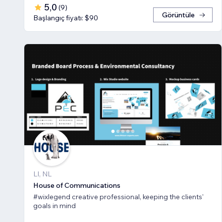
5,0
(
9
)
Görüntüle
Başlangıç fiyatı: $90
LI, NL
House of Communications
#wixlegend creative professional, keeping the clients'
goals in mind