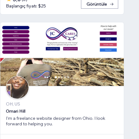
Görüntüle
Başlangıç fiyatı: $25
OH, US
Omari Hill
I'm a freelance website designer from Ohio. I look
forward to helping you.