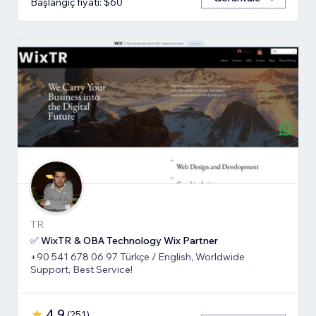
Başlangıç fiyatı: $60
TR
✅ WixTR & OBA Technology Wix Partner
+90 541 678 06 97 Türkçe / English, Worldwide
Support, Best Service!
4,9
(
251
)