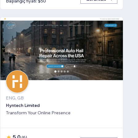
Başlangıç fiyatı: $50
ENG, GB
Hyntech Limited
Transform Your Online Presence
5,0
(
6
)