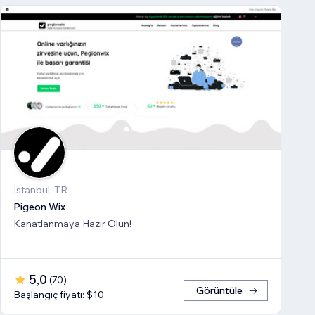
İstanbul, TR
Pigeon Wix
Kanatlanmaya Hazır Olun!
5,0
(
70
)
Görüntüle
Başlangıç fiyatı: $10