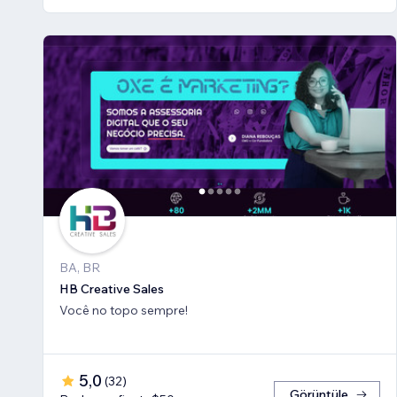
BA, BR
HB Creative Sales
Você no topo sempre!
5,0
(
32
)
Görüntüle