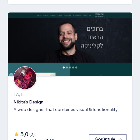
TA, IL
Nikita's Design
A web designer that combines visual & functionality
5,0
(
2
)
Görüntüle