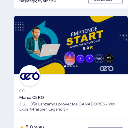
Başlangıç fiyatı: $50
CO
Marca CERO
3..2..1..0🚀 Lanzamos proyectos GANADORES - Wix
Expert-Partner. Legend 5⭐️
5,0
(
408
)