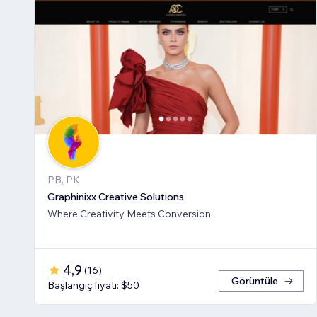
PB, PK
Graphinixx Creative Solutions
Where Creativity Meets Conversion
4,9
(
16
)
Görüntüle
Başlangıç fiyatı: $50