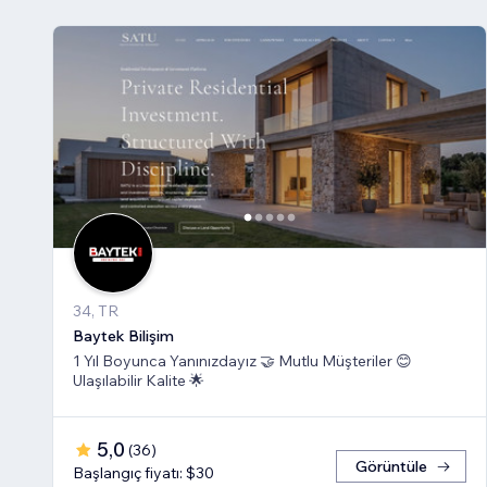
34, TR
Baytek Bilişim
1 Yıl Boyunca Yanınızdayız 🤝 Mutlu Müşteriler 😊
Ulaşılabilir Kalite 🌟
5,0
(
36
)
Görüntüle
Başlangıç fiyatı: $30