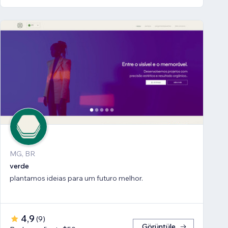
MG, BR
verde
plantamos ideias para um futuro melhor.
4,9
(
9
)
Görüntüle