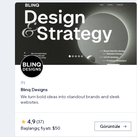
IN
Blinq Designs
We turn bold ideas into standout brands and sleek
websites.
4,9
(
37
)
Görüntüle
Başlangıç fiyatı: $50