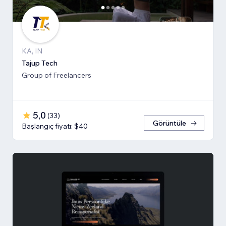
KA, IN
Tajup Tech
Group of Freelancers
5,0
(
33
)
Görüntüle
Başlangıç fiyatı: $40