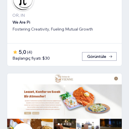
OR, IN
We Are Pi
Fostering Creativity, Fueling Mutual Growth
5,0
(
4
)
Görüntüle
Başlangıç fiyatı: $30