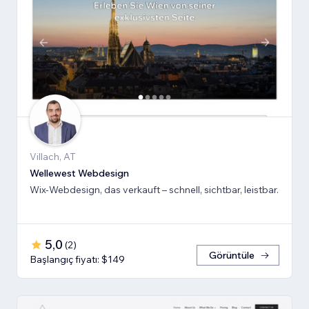
Villach, AT
Wellewest Webdesign
Wix-Webdesign, das verkauft – schnell, sichtbar, leistbar.
5,0
(
2
)
Görüntüle
Başlangıç fiyatı: $149