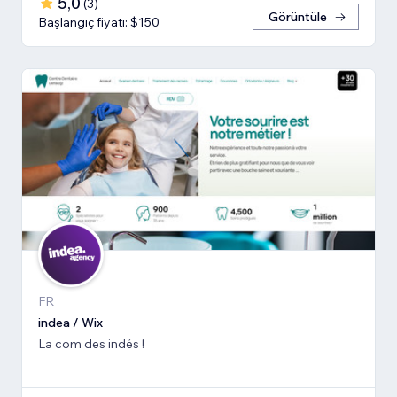
5,0
(
3
)
Görüntüle
Başlangıç fiyatı: $150
FR
indea / Wix
La com des indés !