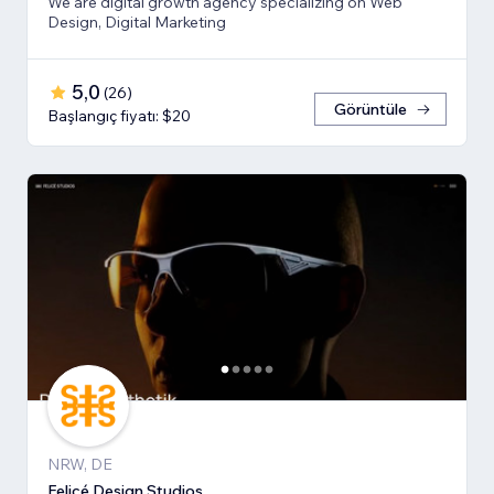
We are digital growth agency specializing on Web
Design, Digital Marketing
5,0
(
26
)
Görüntüle
Başlangıç fiyatı: $20
NRW, DE
Felicé Design Studios