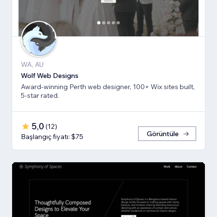
WA, AU
Wolf Web Designs
Award-winning Perth web designer, 100+ Wix sites built,
5-star rated.
5,0
(
12
)
Görüntüle
Başlangıç fiyatı: $75