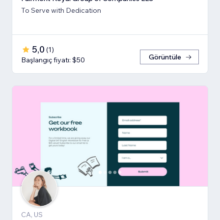
To Serve with Dedication
5,0
(
1
)
Görüntüle
Başlangıç fiyatı: $50
CA, US