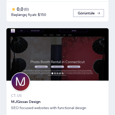
0,0
(
0
)
Görüntüle
Başlangıç fiyatı: $150
CT, US
MJGissas Design
SEO focused websites with functional design