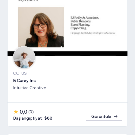
CO, US
B Carey Inc
Intuitive Creative
0,0
(
0
)
Görüntüle
Başlangıç fiyatı: $88