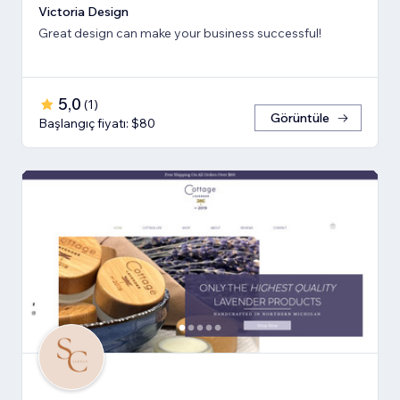
Victoria Design
Great design can make your business successful!
5,0
(
1
)
Görüntüle
Başlangıç fiyatı: $80