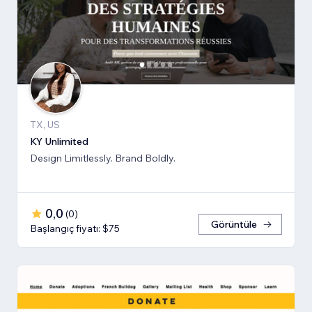
TX, US
KY Unlimited
Design Limitlessly. Brand Boldly.
0,0
(
0
)
Görüntüle
Başlangıç fiyatı: $75