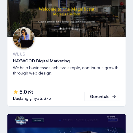
WI, US
HAYWOOD Digital Marketing
We help businesses achieve simple, continuous growth
through web design.
5,0
(
9
)
Görüntüle
Başlangıç fiyatı: $75