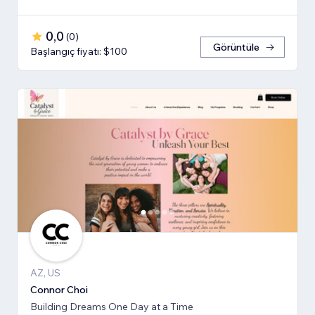
0,0
(
0
)
Görüntüle
Başlangıç fiyatı: $100
AZ, US
Connor Choi
Building Dreams One Day at a Time