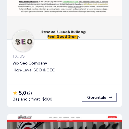
TX, US
Wix Seo Company
High-Level SEO & GEO
5,0
(
2
)
Görüntüle
Başlangıç fiyatı: $500