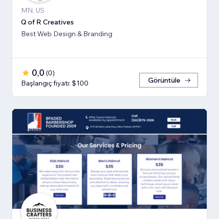
MN, US
Q of R Creatives
Best Web Design & Branding
0,0
(
0
)
Görüntüle
Başlangıç fiyatı: $100