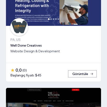
PA, US
Well Done Creatives
Website Design & Development
0,0
(
0
)
Görüntüle
Başlangıç fiyatı: $45