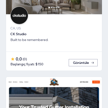
CA, US
CK Studio
Built to be remembered.
0,0
(
0
)
Görüntüle
Başlangıç fiyatı: $150