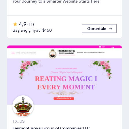
Your Journey to a Smarter Website Starts Here.
4,9
(
11
)
Görüntüle
Başlangıç fiyatı: $150
TX, US
Fairmont Royal Group of Companies LLC