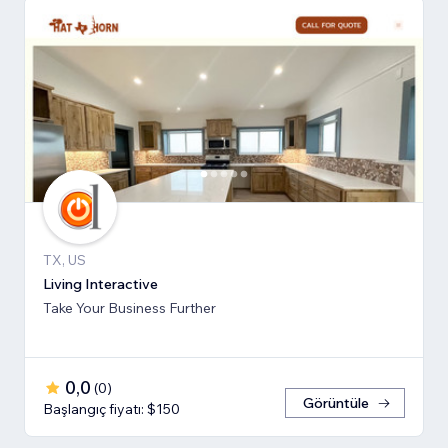
TX, US
Living Interactive
Take Your Business Further
0,0
(
0
)
Görüntüle
Başlangıç fiyatı: $150