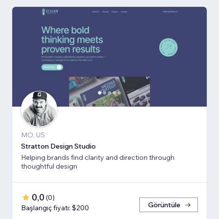
MO, US
Stratton Design Studio
Helping brands find clarity and direction through
thoughtful design
0,0
(
0
)
Görüntüle
Başlangıç fiyatı: $200