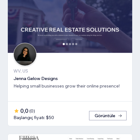
WV, US
Jenna Gelow Designs
Helping small businesses grow their online presence!
0,0
(
0
)
Görüntüle
Başlangıç fiyatı: $50