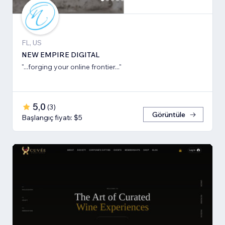
FL, US
NEW EMPIRE DIGITAL
"...forging your online frontier..."
5,0
(
3
)
Görüntüle
Başlangıç fiyatı: $5