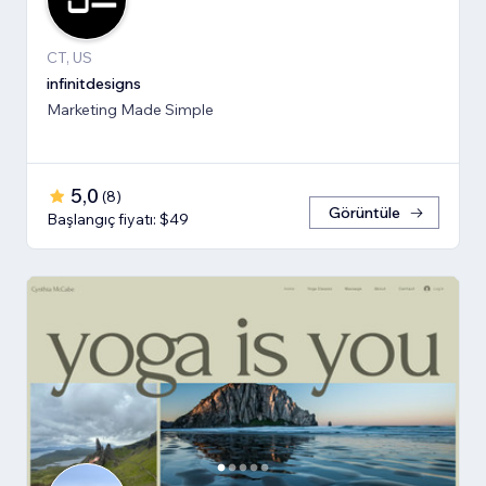
CT, US
infinitdesigns
Marketing Made Simple
5,0
(
8
)
Görüntüle
Başlangıç fiyatı: $49