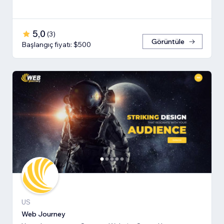
5,0
(
3
)
Görüntüle
Başlangıç fiyatı: $500
US
Web Journey