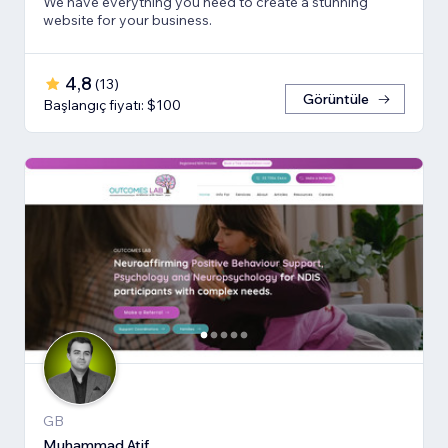
We have everything you need to create a stunning
website for your business.
4,8
(
13
)
Görüntüle
Başlangıç fiyatı: $100
GB
Muhammad Atif