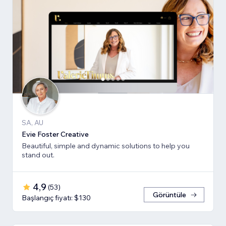
SA, AU
Evie Foster Creative
Beautiful, simple and dynamic solutions to help you
stand out.
4,9
(
53
)
Görüntüle
Başlangıç fiyatı: $130