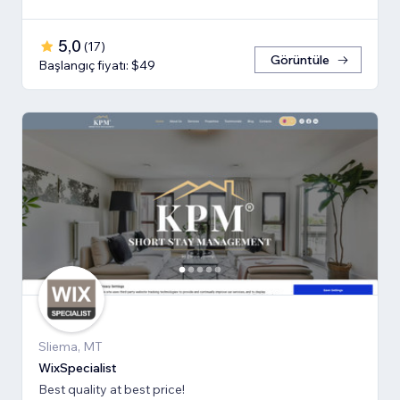
5,0
(
17
)
Görüntüle
Başlangıç fiyatı: $49
Sliema, MT
WixSpecialist
Best quality at best price!