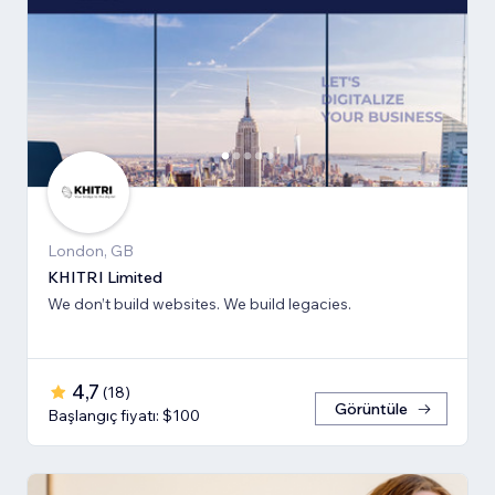
London, GB
KHITRI Limited
We don’t build websites. We build legacies.
4,7
(
18
)
Görüntüle
Başlangıç fiyatı: $100