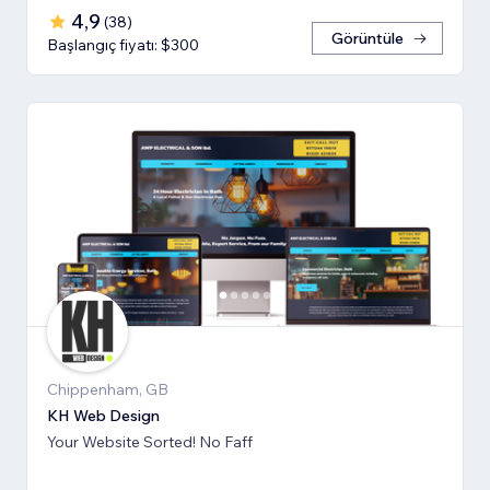
4,9
(
38
)
Görüntüle
Başlangıç fiyatı: $300
Chippenham, GB
KH Web Design
Your Website Sorted! No Faff