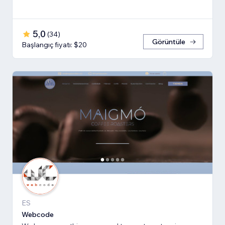
5,0
(
34
)
Görüntüle
Başlangıç fiyatı: $20
ES
Webcode