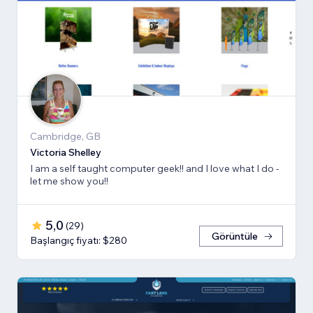
Cambridge, GB
Victoria Shelley
I am a self taught computer geek!! and I love what I do -
let me show you!!
5,0
(
29
)
Görüntüle
Başlangıç fiyatı: $280