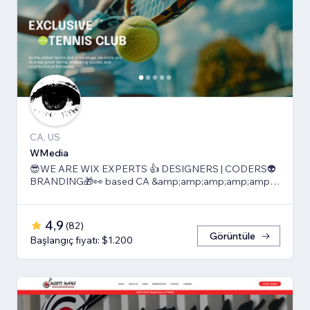
CA, US
WMedia
😎WE ARE WIX EXPERTS 👍 DESIGNERS | CODERS👽
BRANDING🎁👀 based CA &amp;amp;amp;amp;amp;
TLV
4,9
(
82
)
Görüntüle
Başlangıç fiyatı: $1.200