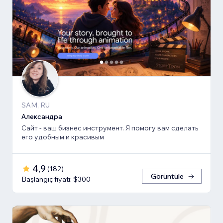
SAM, RU
Александра
Сайт - ваш бизнес инструмент. Я помогу вам сделать
его удобным и красивым
4,9
(
182
)
Görüntüle
Başlangıç fiyatı: $300