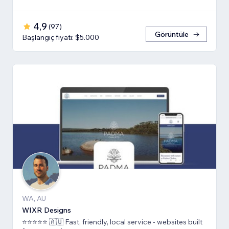
4,9
(
97
)
Görüntüle
Başlangıç fiyatı: $5.000
WA, AU
WIXR Designs
⭐️⭐️⭐️⭐️⭐️ 🇦🇺 Fast, friendly, local service - websites built