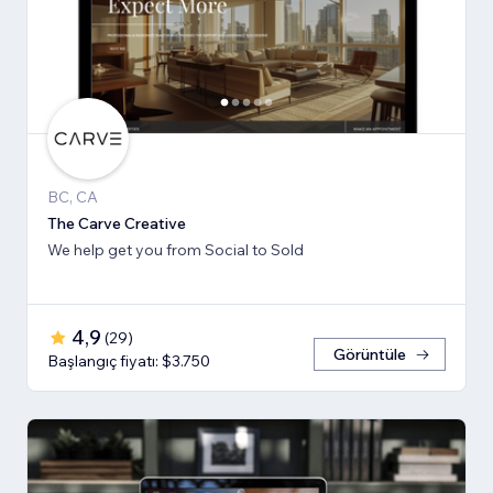
BC, CA
The Carve Creative
We help get you from Social to Sold
4,9
(
29
)
Görüntüle
Başlangıç fiyatı: $3.750