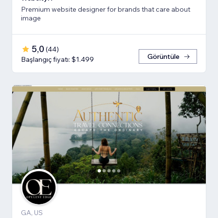
Premium website designer for brands that care about
image
5,0
(
44
)
Görüntüle
Başlangıç fiyatı: $1.499
GA, US