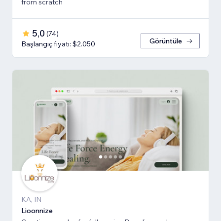
from scratch
5,0
(
74
)
Görüntüle
Başlangıç fiyatı: $2.050
KA, IN
Lioonnize