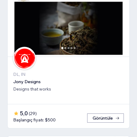
DL, IN
Jony Designs
Designs that works
5,0
(
29
)
Görüntüle
Başlangıç fiyatı: $500