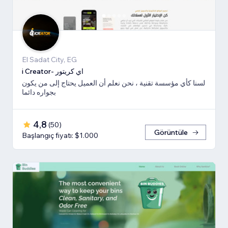
El Sadat City, EG
i Creator- اي كريتور
لسنا كأي مؤسسة تقنية ، نحن نعلم أن العميل يحتاج إلى من يكون
بجواره دائما
4,8
(
50
)
Görüntüle
Başlangıç fiyatı: $1.000