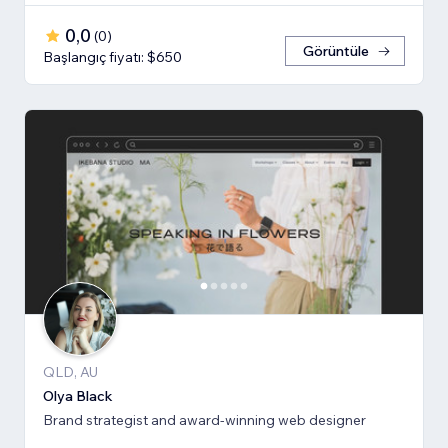
0,0
(
0
)
Görüntüle
Başlangıç fiyatı: $650
QLD, AU
Olya Black
Brand strategist and award-winning web designer