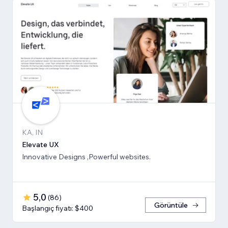
KA, IN
Elevate UX
Innovative Designs ,Powerful websites.
5,0
(
86
)
Görüntüle
Başlangıç fiyatı: $400