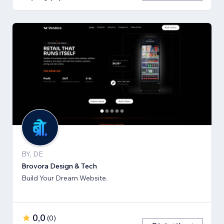
BY, DE
Brovora Design & Tech
Build Your Dream Website.
0,0
(
0
)