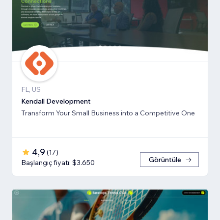
FL, US
Kendall Development
Transform Your Small Business into a Competitive One
4,9
(
17
)
Görüntüle
Başlangıç fiyatı: $3.650