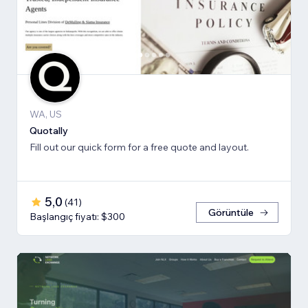
WA, US
Quotally
Fill out our quick form for a free quote and layout.
5,0
(
41
)
Görüntüle
Başlangıç fiyatı: $300