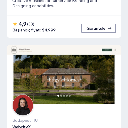
Creative muscles for full service Branding and
Designing capabilities.
4,9
(
33
)
Görüntüle
Başlangıç fiyatı: $4.999
Budapest, HU
WebcityX