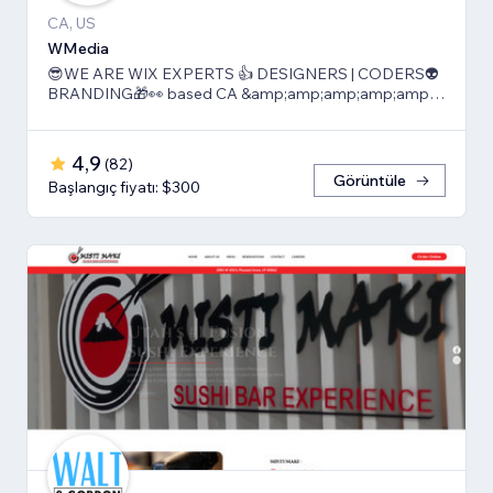
CA, US
WMedia
😎WE ARE WIX EXPERTS 👍 DESIGNERS | CODERS👽
BRANDING🎁👀 based CA &amp;amp;amp;amp;amp;
TLV
4,9
(
82
)
Görüntüle
Başlangıç fiyatı: $300