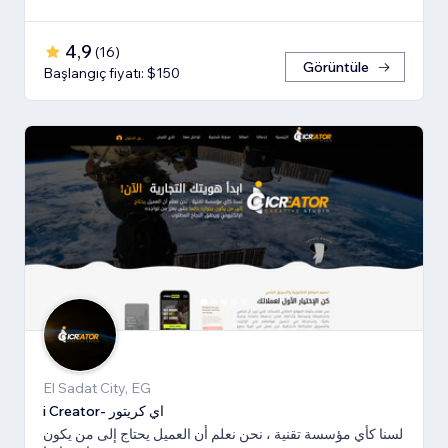
4,9
(
16
)
Görüntüle
Başlangıç fiyatı: $150
El Sadat City, EG
i Creator- اي كريتور
لسنا كأي مؤسسة تقنية ، نحن نعلم أن العميل يحتاج إلى من يكون