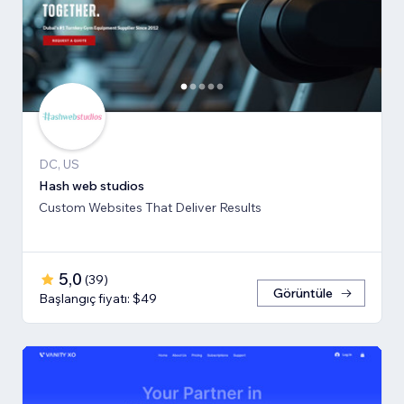
DC, US
Hash web studios
Custom Websites That Deliver Results
5,0
(
39
)
Görüntüle
Başlangıç fiyatı: $49