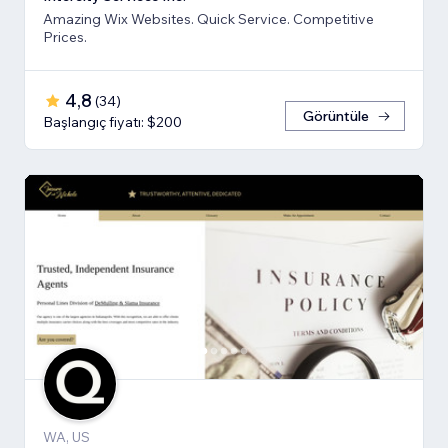
Amazing Wix Websites. Quick Service. Competitive
Prices.
4,8
(
34
)
Görüntüle
Başlangıç fiyatı: $200
WA, US