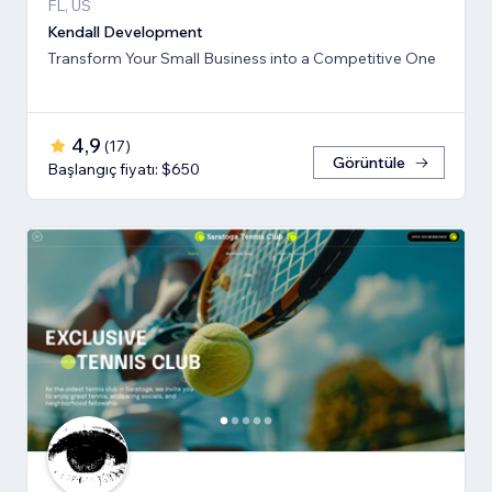
FL, US
Kendall Development
Transform Your Small Business into a Competitive One
4,9
(
17
)
Görüntüle
Başlangıç fiyatı: $650