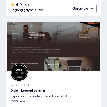
4,9
(
93
)
Görüntüle
Başlangıç fiyatı: $165
London, GB
Dislo - Legend partner
Expert in Informative, Functional & eCommerce
websites.