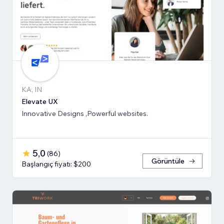
KA, IN
Elevate UX
Innovative Designs ,Powerful websites.
5,0
(
86
)
Görüntüle
Başlangıç fiyatı: $200