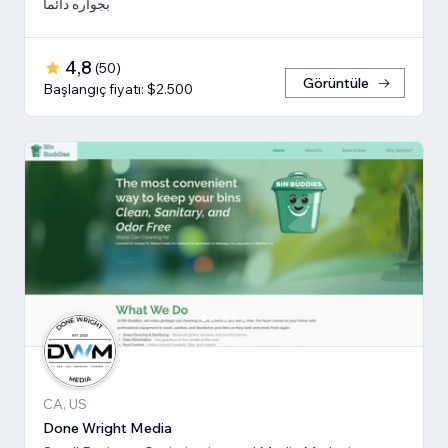
بجواره دائما
4,8
(
50
)
Görüntüle
Başlangıç fiyatı: $2.500
CA, US
Done Wright Media