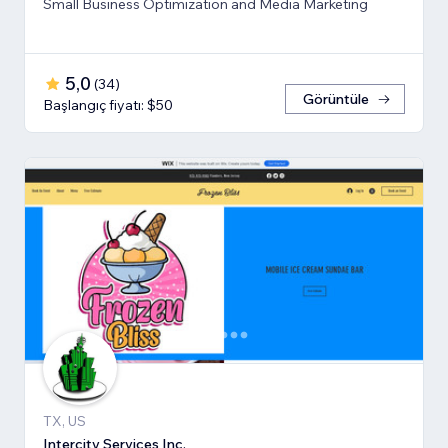
Small Business Optimization and Media Marketing
5,0
(
34
)
Görüntüle
Başlangıç fiyatı: $50
TX, US
Intercity Services Inc.