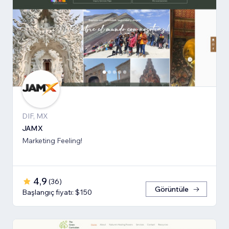
DIF, MX
JAMX
Marketing Feeling!
4,9
(
36
)
Görüntüle
Başlangıç fiyatı: $150