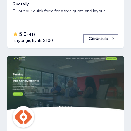
Quotally
Fill out our quick form for a free quote and layout.
5,0
(
41
)
Görüntüle
Başlangıç fiyatı: $100