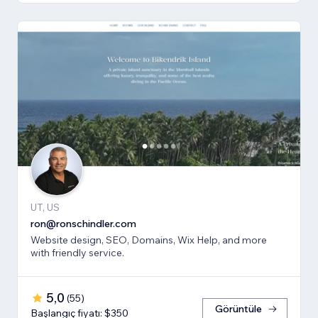
UT, US
ron@ronschindler.com
Website design, SEO, Domains, Wix Help, and more
with friendly service.
5,0
(
55
)
Görüntüle
Başlangıç fiyatı: $350