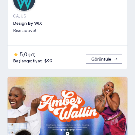
CA, US
Design By WlX
Rise above!
5,0
(
51
)
Görüntüle
Başlangıç fiyatı: $99