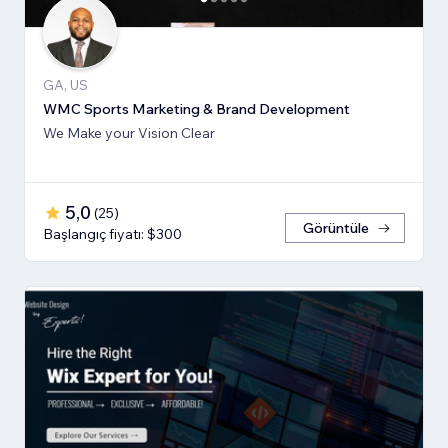
GA, US
WMC Sports Marketing & Brand Development
We Make your Vision Clear
5,0
(
25
)
Görüntüle
Başlangıç fiyatı: $300