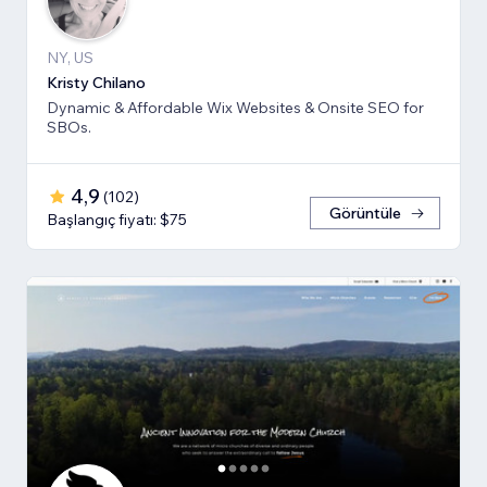
NY, US
Kristy Chilano
Dynamic & Affordable Wix Websites & Onsite SEO for
SBOs.
4,9
(
102
)
Görüntüle
Başlangıç fiyatı: $75