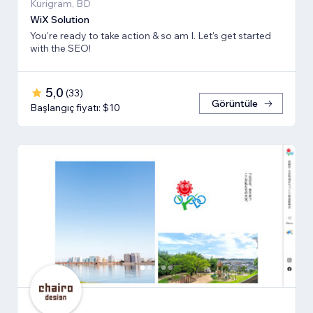
Kurigram, BD
WiX Solution
You're ready to take action & so am I. Let's get started
with the SEO!
5,0
(
33
)
Görüntüle
Başlangıç fiyatı: $10