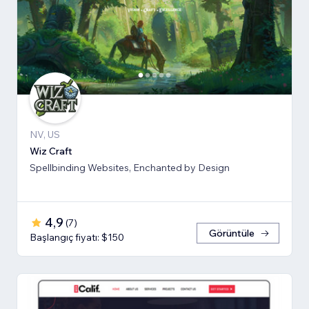
NV, US
Wiz Craft
Spellbinding Websites, Enchanted by Design
4,9
(
7
)
Görüntüle
Başlangıç fiyatı: $150