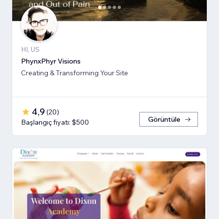
HI, US
PhynxPhyr Visions
Creating & Transforming Your Site
4,9
(
20
)
Görüntüle
Başlangıç fiyatı: $500