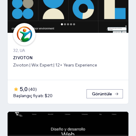
32, UA
ZIVOTON
Zivoton | Wix Expert | 12+ Years Experience
5,0
(
40
)
Görüntüle
Başlangıç fiyatı: $20