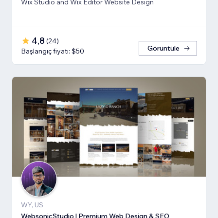
Wix Studio and Wix Editor Website Design
4,8
(
24
)
Görüntüle
Başlangıç fiyatı: $50
WY, US
WebsonicStudio | Premium Web Design & SEO