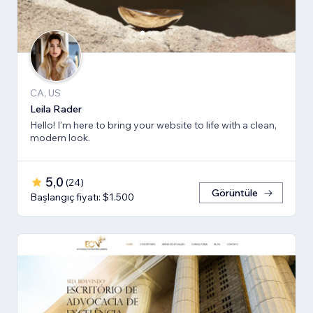
CA, US
Leila Rader
Hello! I'm here to bring your website to life with a clean,
modern look.
5,0
(
24
)
Görüntüle
Başlangıç fiyatı: $1.500