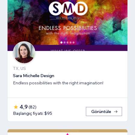
TX, US
Sara Michelle Design
Endless possibilities with the right imagination!
4,9
(
82
)
Görüntüle
Başlangıç fiyatı: $95