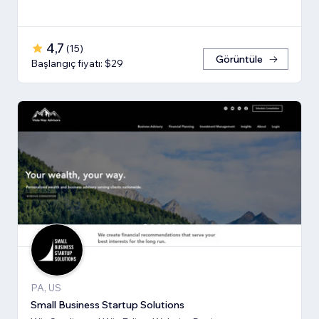
4,7
(
15
)
Görüntüle
Başlangıç fiyatı: $29
PA, US
Small Business Startup Solutions