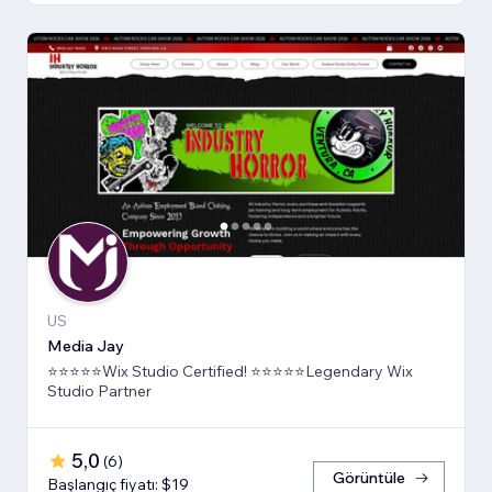
US
Media Jay
⭐⭐⭐⭐⭐Wix Studio Certified! ⭐⭐⭐⭐⭐Legendary Wix
Studio Partner
5,0
(
6
)
Görüntüle
Başlangıç fiyatı: $19