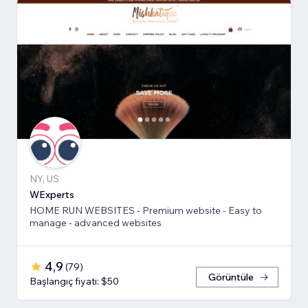
NY, US
WExperts
HOME RUN WEBSITES - Premium website - Easy to
manage - advanced websites
4,9
(
79
)
Görüntüle
Başlangıç fiyatı: $50