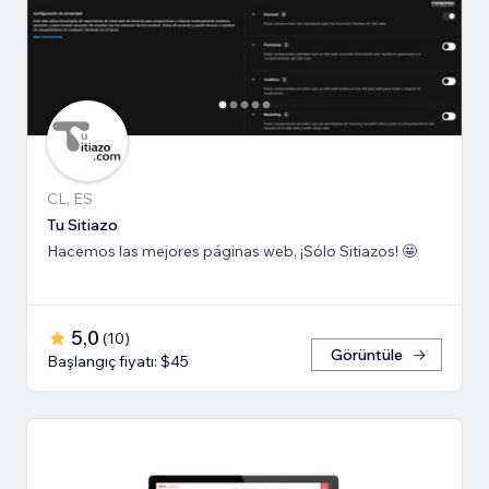
CL, ES
Tu Sitiazo
Hacemos las mejores páginas web, ¡Sólo Sitiazos! 🤩
5,0
(
10
)
Görüntüle
Başlangıç fiyatı: $45