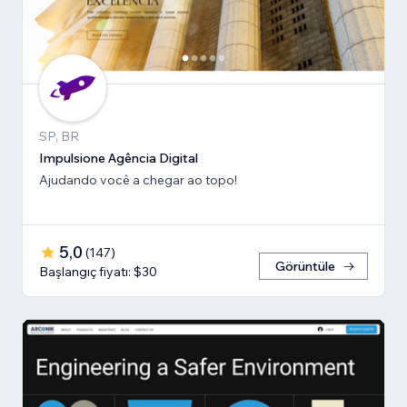
SP, BR
Impulsione Agência Digital
Ajudando você a chegar ao topo!
5,0
(
147
)
Görüntüle
Başlangıç fiyatı: $30