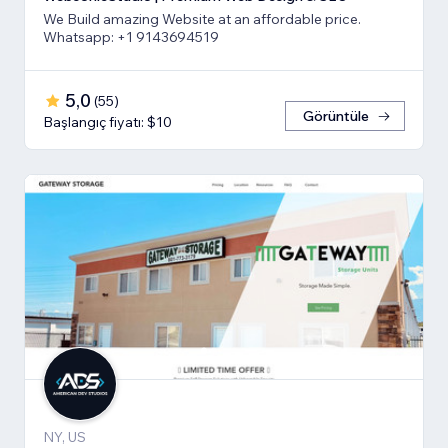
We Build amazing Website at an affordable price.
Whatsapp: +1 9143694519
5,0
(
55
)
Görüntüle
Başlangıç fiyatı: $10
NY, US