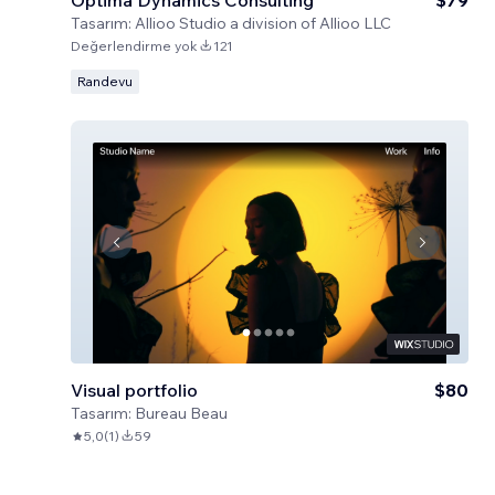
Optima Dynamics Consulting
$79
Tasarım:
Allioo Studio a division of Allioo LLC
Değerlendirme yok
121
Randevu
Visual portfolio
$80
Tasarım:
Bureau Beau
5,0
(
1
)
59