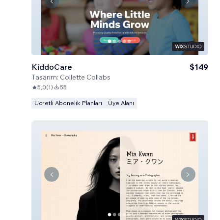
KiddoCare
$149
Tasarım:
Collette Collabs
5,0
(
1
)
55
Ücretli Abonelik Planları
Üye Alanı