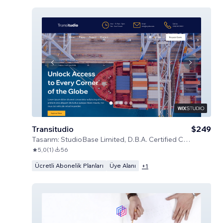
Transitudio
$249
Tasarım:
StudioBase Limited, D.B.A. Certified Code
5,0
(
1
)
56
Ücretli Abonelik Planları
Üye Alanı
+
1