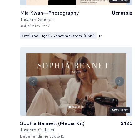
Mia Kwan—Photography
Ücretsiz
Tasarım:
Studio Il
4,7
(
15
)
3.557
Özel Kod
İçerik Yönetim Sistemi (CMS)
+
1
Sophia Bennett (Media Kit)
$125
Tasarım:
Cultelier
Değerlendirme yok
15