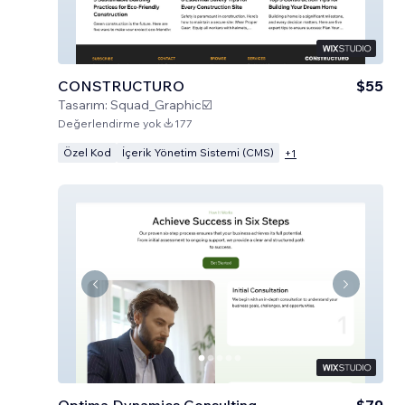
CONSTRUCTURO
$55
Tasarım:
Squad_Graphic☑️
Değerlendirme yok
177
Özel Kod
İçerik Yönetim Sistemi (CMS)
+
1