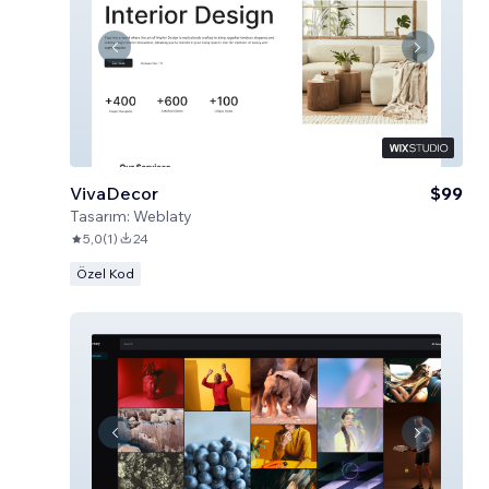
VivaDecor
$99
Tasarım:
Weblaty
5,0
(
1
)
24
Özel Kod