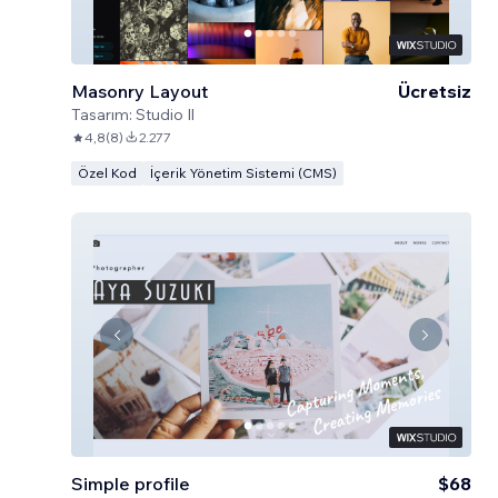
Masonry Layout
Ücretsiz
Tasarım:
Studio Il
4,8
(
8
)
2.277
Özel Kod
İçerik Yönetim Sistemi (CMS)
Simple profile
$68