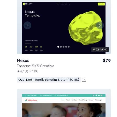
Nexus
$79
Tasarım:
SKS Creative
4,5
(
2
)
119
Özel Kod
İçerik Yönetim Sistemi (CMS)
+
1