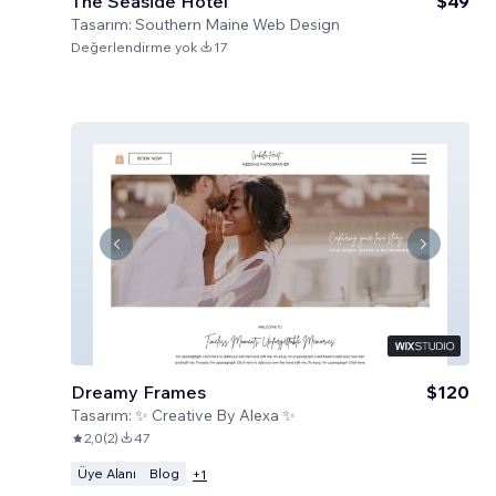
The Seaside Hotel
$49
Tasarım:
Southern Maine Web Design
Değerlendirme yok
17
Dreamy Frames
$120
Tasarım:
✨ Creative By Alexa ✨
2,0
(
2
)
47
Üye Alanı
Blog
+
1