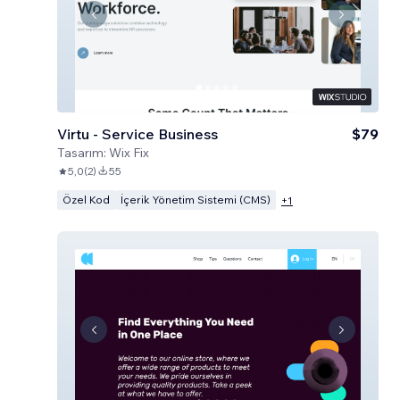
Virtu - Service Business
$79
Tasarım:
Wix Fix
5,0
(
2
)
55
Özel Kod
İçerik Yönetim Sistemi (CMS)
+
1