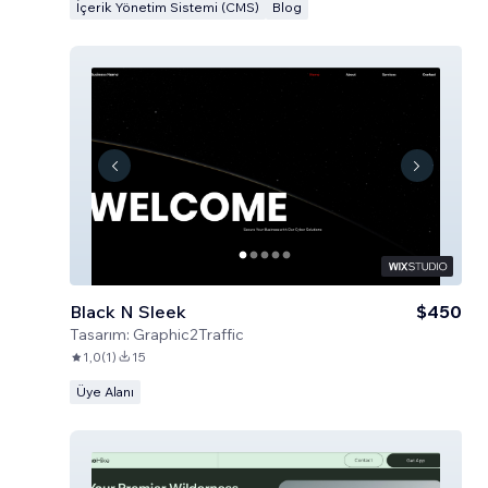
İçerik Yönetim Sistemi (CMS)
Blog
Black N Sleek
$450
Tasarım:
Graphic2Traffic
1,0
(
1
)
15
Üye Alanı