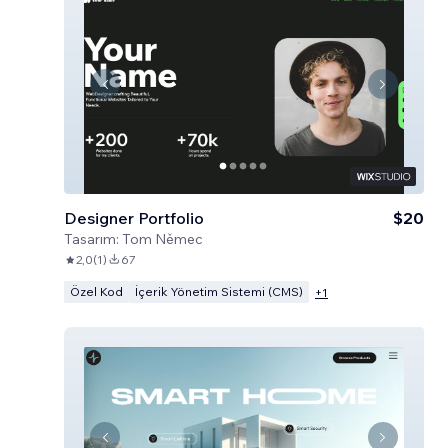
Designer Portfolio
$20
Tasarım:
Tom Němec
2,0
(
1
)
67
Özel Kod
İçerik Yönetim Sistemi (CMS)
+
1