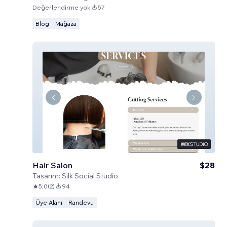
Değerlendirme yok
57
Blog
Mağaza
Hair Salon
$28
Tasarım:
Silk Social Studio
5,0
(
2
)
94
Üye Alanı
Randevu